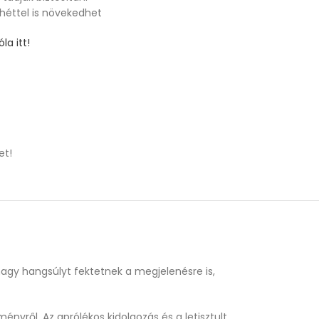
 héttel is növekedhet
la itt!
et!
 nagy hangsúlyt fektetnek a megjelenésre is,
nyről. Az aprólékos kidolgozás és a letisztult