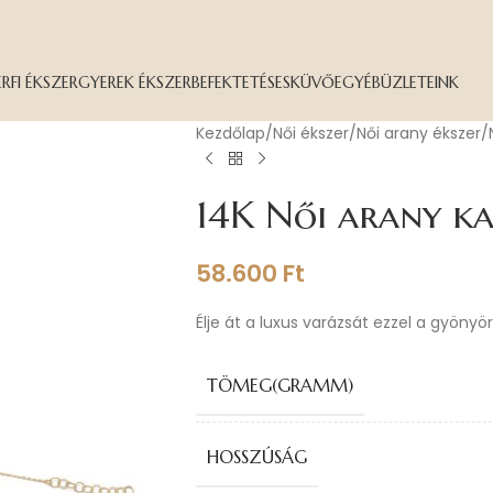
ÉRFI ÉKSZER
GYEREK ÉKSZER
BEFEKTETÉS
ESKÜVŐ
EGYÉB
ÜZLETEINK
Kezdőlap
Női ékszer
Női arany ékszer
14K Női arany k
58.600
Ft
Élje át a luxus varázsát ezzel a gyönyö
TÖMEG(GRAMM)
HOSSZÚSÁG