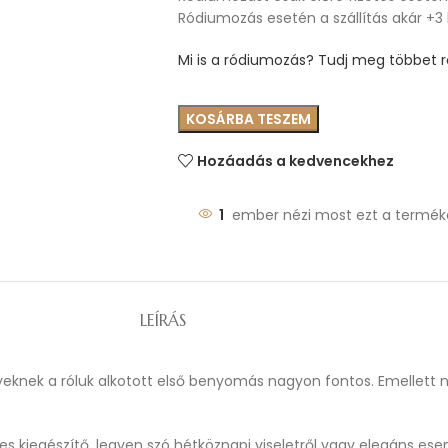
Ródiumozás esetén a szállítás akár +3
Mi is a ródiumozás? Tudj meg többet ró
KOSÁRBA TESZEM
Hozáadás a kedvencekhez
1
ember nézi most ezt a termék
LEÍRÁS
ölgyeknek a róluk alkotott első benyomás nagyon fontos. Emellett
 kiegészítő, legyen szó hétköznapi viseletről vagy elegáns esemé