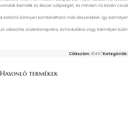
vonalak kiemelik az ékszer szépségét, és minden nő kezén cso
A karkötő könnyen kombinálható más ékszerekkel, így bármilyen 
Jó választás születésnapokra, évfordulókra vagy bármilyen külön
Cikkszám:
81467
Kategóriák:
Hasonló termékek