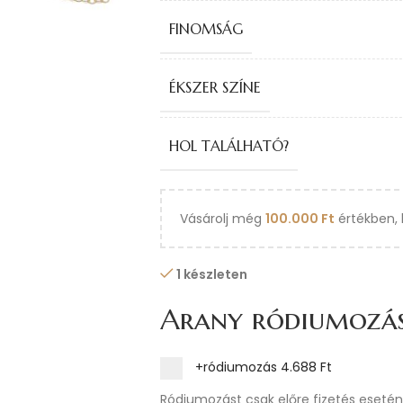
FINOMSÁG
ÉKSZER SZÍNE
HOL TALÁLHATÓ?
Vásárolj még
100.000
Ft
értékben, 
1 készleten
Arany ródiumozá
+ródiumozás
4.688 Ft
Ródiumozást csak előre fizetés esetén 