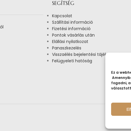
SEGÍTSÉG
Kapcsolat
Szállítási információ
ől
Fizetési információ
Pontok vásárlás után
Elállási nyilatkozat
Panaszkezelés
Visszaélés bejelentési tájékoztató
Felügyeleti hatóság
Ez a webhe
Amennyibe
fogadni, a
választot
E