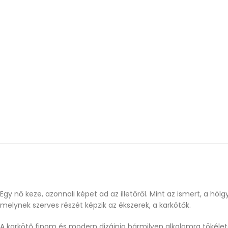
Egy nő keze, azonnali képet ad az illetőről. Mint az ismert, a h
melynek szerves részét képzik az ékszerek, a karkötők.
A karkötő finom és modern dizájnja bármilyen alkalomra tökéletes