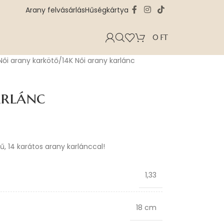
Arany felvásárlás
Hűségkártya
0
FT
Női arany karkötő
14K Női arany karlánc
arlánc
rű, 14 karátos arany karlánccal!
1,33
18 cm