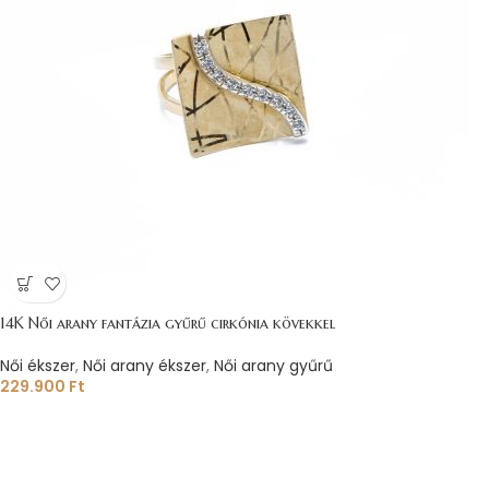
14K Női arany fantázia gyűrű cirkónia kövekkel
Női ékszer
,
Női arany ékszer
,
Női arany gyűrű
229.900
Ft