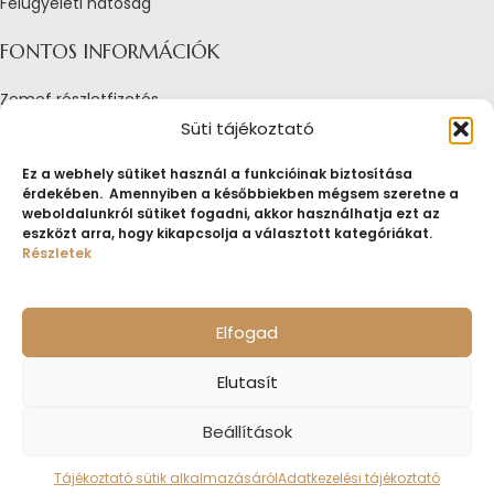
Felügyeleti hatóság
FONTOS INFORMÁCIÓK
Zemef részletfizetés
Adatkezelési tájékoztató
Süti tájékoztató
Általános Szerződési Feltételek
Tájékoztató sütik alkalmazásáról
Ez a webhely sütiket használ a funkcióinak biztosítása
érdekében. Amennyiben a későbbiekben mégsem szeretne a
Fogyasztóvédelmi tájékoztató
weboldalunkról sütiket fogadni, akkor használhatja ezt az
Jogi nyilatkozat
eszközt arra, hogy kikapcsolja a választott kategóriákat.
Impresszum
Részletek
Pályázatok
ZEMEF.HU
Minden jog fenntartva
ZEMEF KFT.
Ékszer&Zálog&Befektetés
Elfogad
Elutasít
Beállítások
Tájékoztató sütik alkalmazásáról
Adatkezelési tájékoztató