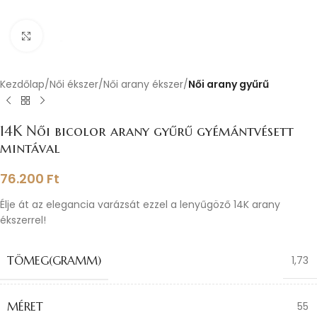
Nagyításhoz kattints ide
Kezdőlap
Női ékszer
Női arany ékszer
Női arany gyűrű
14K Női bicolor arany gyűrű gyémántvésett
mintával
76.200
Ft
Élje át az elegancia varázsát ezzel a lenyűgöző 14K arany
ékszerrel!
TÖMEG(GRAMM)
1,73
MÉRET
55