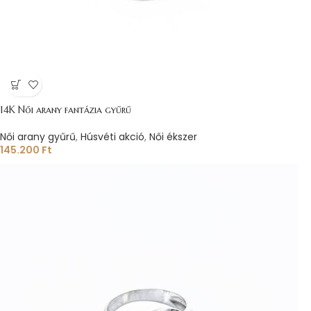
14K Női arany fantázia gyűrű
Női arany gyűrű
,
Húsvéti akció
,
Női ékszer
145.200
Ft