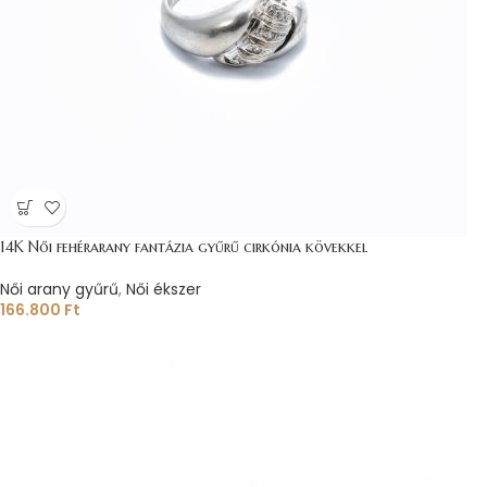
14K Női fehérarany fantázia gyűrű cirkónia kövekkel
Női arany gyűrű
,
Női ékszer
166.800
Ft