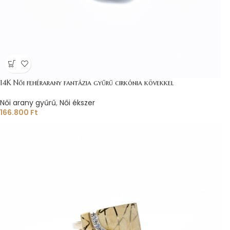
14K Női fehérarany fantázia gyűrű cirkónia kövekkel
Női arany gyűrű
,
Női ékszer
166.800
Ft