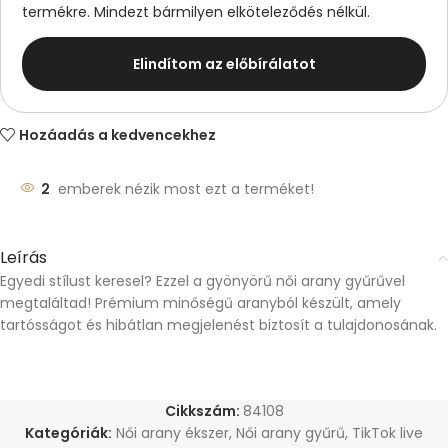
termékre. Mindezt bármilyen elköteleződés nélkül.
Elindítom az előbírálatot
Hozáadás a kedvencekhez
2
emberek nézik most ezt a terméket!
Leírás
Egyedi stílust keresel? Ezzel a gyönyörű női arany gyűrűvel
megtaláltad! Prémium minőségű aranyból készült, amely
tartósságot és hibátlan megjelenést biztosít a tulajdonosának.
Cikkszám:
84108
Kategóriák:
Női arany ékszer
,
Női arany gyűrű
,
TikTok live