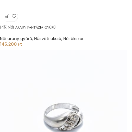
14K Női arany fantázia gyűrű
Női arany gyűrű
,
Húsvéti akció
,
Női ékszer
145.200
Ft