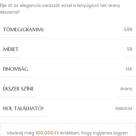
Élje át az elegancia varázsát ezzel a lenyűgöző 14K arany
ékszerrel!
TÖMEG(GRAMM)
3,89
MÉRET
58
FINOMSÁG
14K
ÉKSZER SZÍNE
Arany
HOL TALÁLHATÓ?
Kiskőrös
Vásárolj még
100.000
Ft
értékben, hogy ingyenes legyen