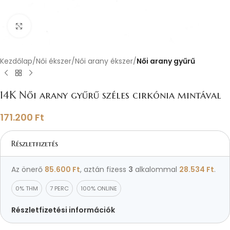
Nagyításhoz kattints ide
Kezdőlap
Női ékszer
Női arany ékszer
Női arany gyűrű
14K Női arany gyűrű széles cirkónia mintával
171.200
Ft
Részletfizetés
Az önerő
85.600
Ft
, aztán fizess
3
alkalommal
28.534
Ft
.
0% THM
7 PERC
100% ONLINE
Részletfizetési információk