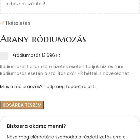
a házhozszállítás!
1 készleten
Arany ródiumozás
+ródiumozás
13.696 Ft
Ródiumozást csak előre fizetés esetén tudjuk biztosítani
Ródiumozás esetén a szállítás akár +3 héttel is növekedhet
Mi is a ródiumozás? Tudj meg többet róla itt!
KOSÁRBA TESZEM
Biztosra akarsz menni?
Nézd meg elérhető-e számodra a részletfizetés erre a