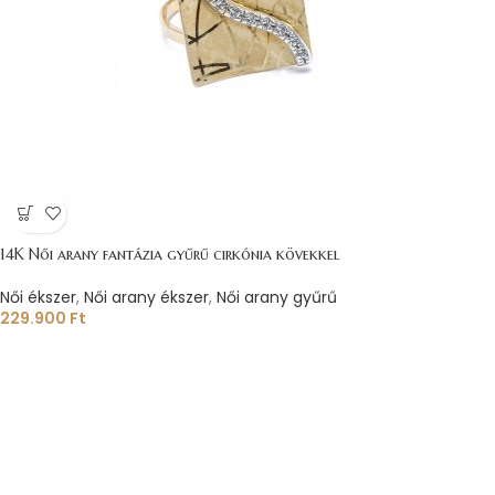
14K Női arany fantázia gyűrű cirkónia kövekkel
Női ékszer
,
Női arany ékszer
,
Női arany gyűrű
229.900
Ft