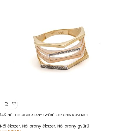
14K női tricolor arany gyűrű cirkónia kövekkel
Női ékszer
,
Női arany ékszer
,
Női arany gyűrű