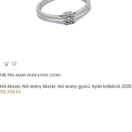
14K Női arany fehér köves gyűrű
Női ékszer
,
Női arany ékszer
,
Női arany gyűrű
,
Nyári kollekció 2025
113.700
Ft