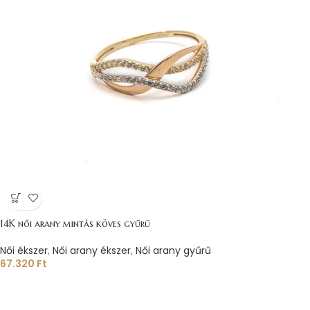
14K női arany mintás köves gyűrű
Női ékszer
,
Női arany ékszer
,
Női arany gyűrű
67.320
Ft