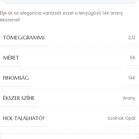
Élje át az elegancia varázsát ezzel a lenyűgöző 14K arany
ékszerrel!
TÖMEG(GRAMM)
2,12
MÉRET
56
FINOMSÁG
14K
ÉKSZER SZÍNE
Arany
HOL TALÁLHATÓ?
Szolnok Opál