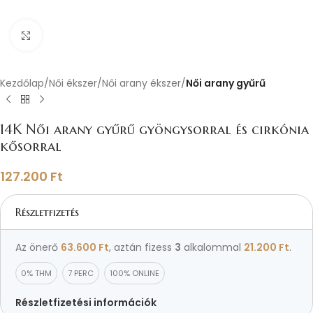
Nagyításhoz kattints ide
Kezdőlap
Női ékszer
Női arany ékszer
Női arany gyűrű
14K Női arany gyűrű gyöngysorral és cirkónia
kősorral
127.200
Ft
Részletfizetés
Az önerő
63.600
Ft
, aztán fizess
3
alkalommal
21.200
Ft
.
0% THM
7 PERC
100% ONLINE
Részletfizetési információk