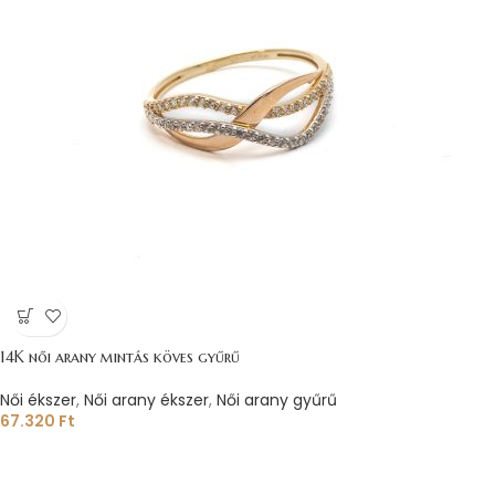
14K női arany mintás köves gyűrű
Női ékszer
,
Női arany ékszer
,
Női arany gyűrű
67.320
Ft