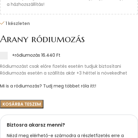
a házhozszállítás!
1 készleten
Arany ródiumozás
+ródiumozás
16.440 Ft
Ródiumozást csak előre fizetés esetén tudjuk biztosítani
Ródiumozás esetén a szállítás akár +3 héttel is növekedhet
Mi is a ródiumozás? Tudj meg többet róla itt!
KOSÁRBA TESZEM
Biztosra akarsz menni?
Nézd meg elérhető-e számodra a részletfizetés erre a