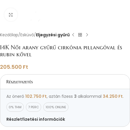
Nagyításhoz kattints ide
Kezdőlap
Esküvő
Eljegyzési gyűrű
14K Női arany gyűrű cirkónia pillangóval és
rubin kővel
205.500
Ft
Részletfizetés
Az önerő
102.750
Ft
, aztán fizess
3
alkalommal
34.250
Ft
.
0% THM
7 PERC
100% ONLINE
Részletfizetési információk