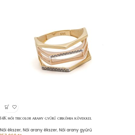
14K női tricolor arany gyűrű cirkónia kövekkel
Női ékszer
,
Női arany ékszer
,
Női arany gyűrű