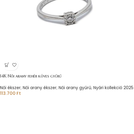
14K Női arany fehér köves gyűrű
Női ékszer
,
Női arany ékszer
,
Női arany gyűrű
,
Nyári kollekció 2025
113.700
Ft