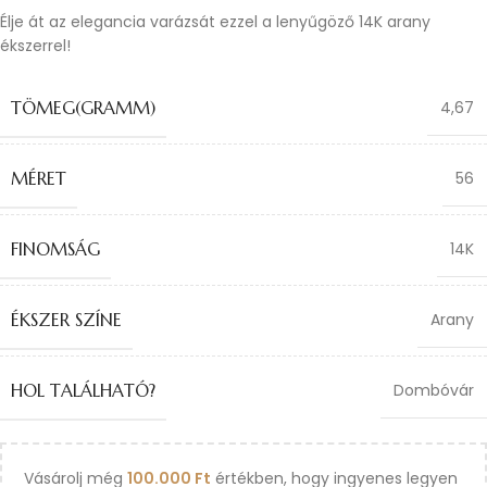
Élje át az elegancia varázsát ezzel a lenyűgöző 14K arany
ékszerrel!
TÖMEG(GRAMM)
4,67
MÉRET
56
FINOMSÁG
14K
ÉKSZER SZÍNE
Arany
HOL TALÁLHATÓ?
Dombóvár
Vásárolj még
100.000
Ft
értékben, hogy ingyenes legyen