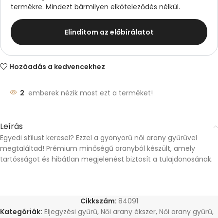
termékre. Mindezt bármilyen elköteleződés nélkül.
Elindítom az előbírálatot
Hozáadás a kedvencekhez
2
emberek nézik most ezt a terméket!
Leírás
Egyedi stílust keresel? Ezzel a gyönyörű női arany gyűrűvel
megtaláltad! Prémium minőségű aranyból készült, amely
tartósságot és hibátlan megjelenést biztosít a tulajdonosának.
Cikkszám:
84091
Kategóriák:
Eljegyzési gyűrű
,
Női arany ékszer
,
Női arany gyűrű
,