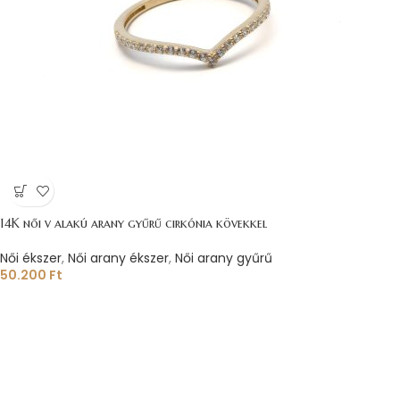
14K női v alakú arany gyűrű cirkónia kövekkel
Női ékszer
,
Női arany ékszer
,
Női arany gyűrű
50.200
Ft