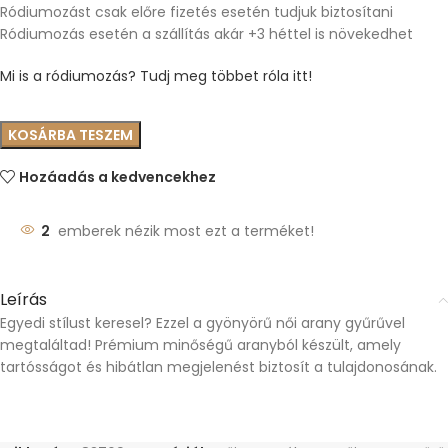
Ródiumozást csak előre fizetés esetén tudjuk biztosítani
Ródiumozás esetén a szállítás akár +3 héttel is növekedhet
Mi is a ródiumozás? Tudj meg többet róla itt!
KOSÁRBA TESZEM
Hozáadás a kedvencekhez
2
emberek nézik most ezt a terméket!
Leírás
Egyedi stílust keresel? Ezzel a gyönyörű női arany gyűrűvel
megtaláltad! Prémium minőségű aranyból készült, amely
tartósságot és hibátlan megjelenést biztosít a tulajdonosának.