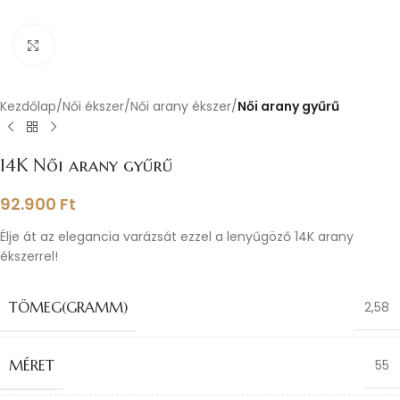
Nagyításhoz kattints ide
Kezdőlap
Női ékszer
Női arany ékszer
Női arany gyűrű
14K Női arany gyűrű
92.900
Ft
Élje át az elegancia varázsát ezzel a lenyűgöző 14K arany
ékszerrel!
TÖMEG(GRAMM)
2,58
MÉRET
55