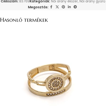
Cikkszám:
83769
Kategóriák:
Női arany ékszer
,
Női arany gyűrű
Megosztás:
Hasonló termékek