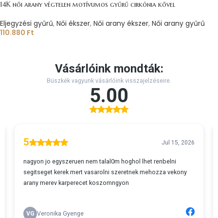
14K női arany végtelen motívumos gyűrű cirkónia kővel
Eljegyzési gyűrű
,
Női ékszer
,
Női arany ékszer
,
Női arany gyűrű
110.880
Ft