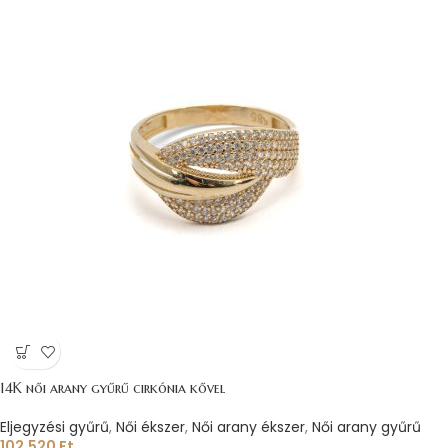
14K női arany gyűrű cirkónia kővel
Eljegyzési gyűrű
,
Női ékszer
,
Női arany ékszer
,
Női arany gyűrű
102.520
Ft