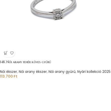
14K Női arany fehér köves gyűrű
Női ékszer
,
Női arany ékszer
,
Női arany gyűrű
,
Nyári kollekció 2025
113.700
Ft