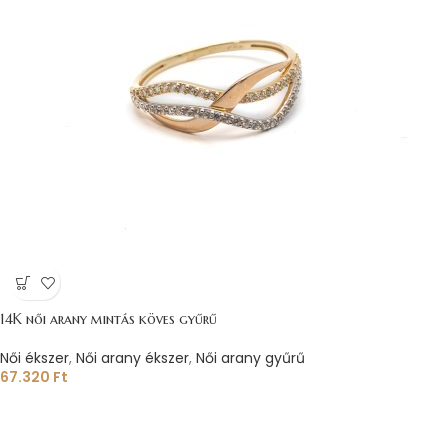
14K női arany mintás köves gyűrű
Női ékszer
,
Női arany ékszer
,
Női arany gyűrű
67.320
Ft