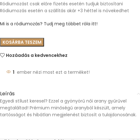
Ródiumozást csak előre fizetés esetén tudjuk biztosítani
Ródiumozás esetén a szállítás akár +3 héttel is növekedhet
Mi is a ródiumozás? Tudj meg többet róla itt!
KOSÁRBA TESZEM
Hozáadás a kedvencekhez
1
ember nézi most ezt a terméket!
Leírás
Egyedi stílust keresel? Ezzel a gyönyörű női arany gyűrűvel
megtaláltad! Prémium minőségű aranyból készült, amely
tartósságot és hibátlan megjelenést biztosít a tulajdonosának.