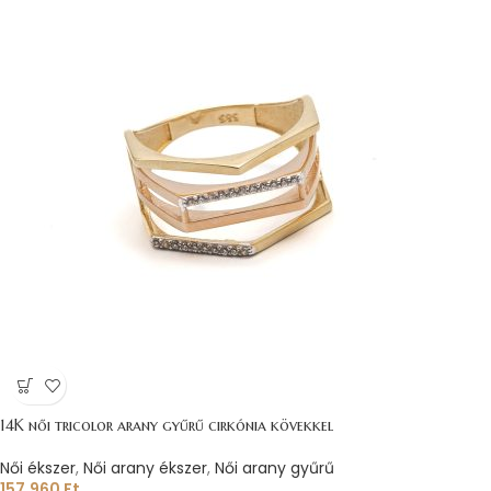
14K női tricolor arany gyűrű cirkónia kövekkel
Női ékszer
,
Női arany ékszer
,
Női arany gyűrű
157.960
Ft