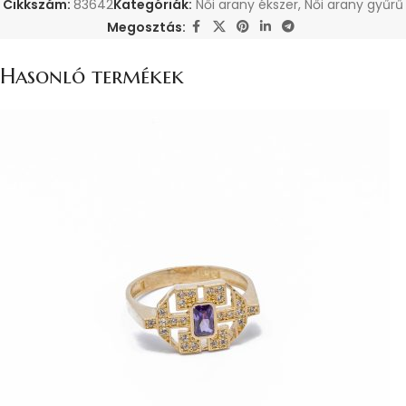
Cikkszám:
83642
Kategóriák:
Női arany ékszer
,
Női arany gyűrű
Megosztás:
Hasonló termékek