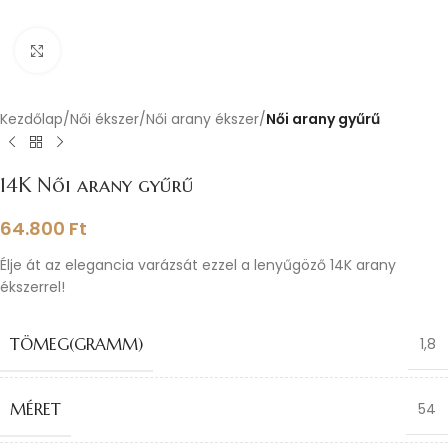
Nagyításhoz kattints ide
Kezdőlap
Női ékszer
Női arany ékszer
Női arany gyűrű
14K Női arany gyűrű
64.800
Ft
Élje át az elegancia varázsát ezzel a lenyűgöző 14K arany
ékszerrel!
TÖMEG(GRAMM)
1,8
MÉRET
54