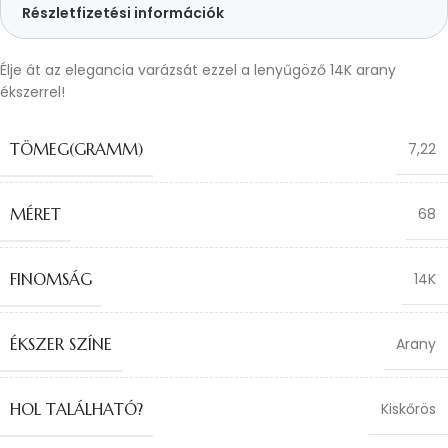
Részletfizetési információk
Élje át az elegancia varázsát ezzel a lenyűgöző 14K arany
ékszerrel!
TÖMEG(GRAMM)
7,22
MÉRET
68
FINOMSÁG
14K
ÉKSZER SZÍNE
Arany
HOL TALÁLHATÓ?
Kiskőrös