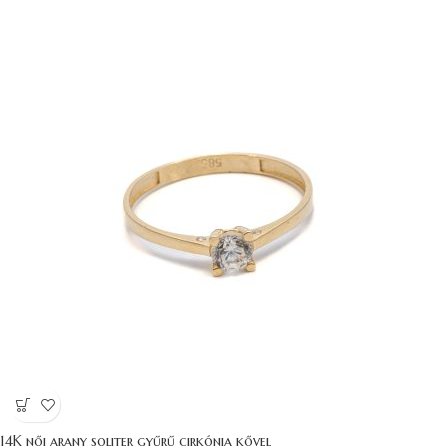
14K női arany soliter gyűrű cirkónia kővel