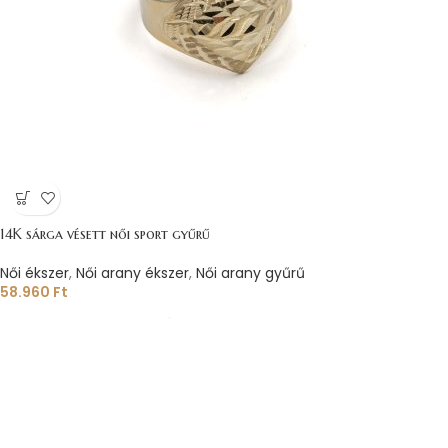
14K sárga vésett női sport gyűrű
Női ékszer
,
Női arany ékszer
,
Női arany gyűrű
58.960
Ft