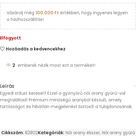
Vásárolj még
100.000
Ft
értékben, hogy ingyenes legyen
a házhozszállítás!
Elfogyott
Hozáadás a kedvencekhez
2
emberek nézik most ezt a terméket!
Leírás
Egyedi stílust keresel? Ezzel a gyönyörű női arany gyűrű-val
megtaláltad! Prémium minőségű aranyból készült, amely
tartósságot és hibátlan megjelenést biztosít a tulajdonosának.
Cikkszám:
82802
Kategóriák:
Női arany ékszer
,
Női arany gyűrű