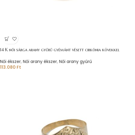
14 K női sárga arany gyűrű gyémánt vésett cirkónia kövekkel
Női ékszer
,
Női arany ékszer
,
Női arany gyűrű
113.080
Ft