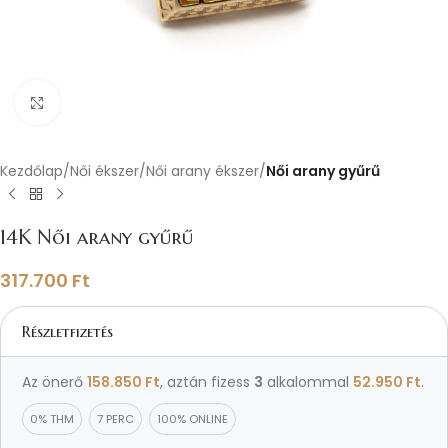
Nagyításhoz kattints ide
Kezdőlap
Női ékszer
Női arany ékszer
Női arany gyűrű
14K Női arany gyűrű
317.700
Ft
Részletfizetés
Az önerő
158.850
Ft
, aztán fizess
3
alkalommal
52.950
Ft
.
0% THM
7 PERC
100% ONLINE