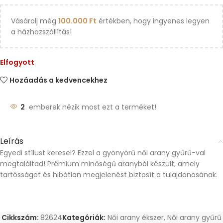
Vásárolj még
100.000
Ft
értékben, hogy ingyenes legyen
a házhozszállítás!
Elfogyott
Hozáadás a kedvencekhez
2
emberek nézik most ezt a terméket!
Leírás
Egyedi stílust keresel? Ezzel a gyönyörű női arany gyűrű-val
megtaláltad! Prémium minőségű aranyból készült, amely
tartósságot és hibátlan megjelenést biztosít a tulajdonosának.
Cikkszám:
82624
Kategóriák:
Női arany ékszer
,
Női arany gyűrű