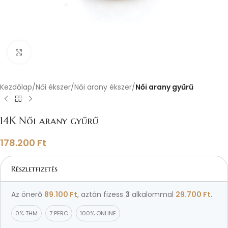
Nagyításhoz kattints ide
Kezdőlap
Női ékszer
Női arany ékszer
Női arany gyűrű
14K Női arany gyűrű
178.200
Ft
Részletfizetés
Az önerő
89.100
Ft
, aztán fizess
3
alkalommal
29.700
Ft
.
0% THM
7 PERC
100% ONLINE