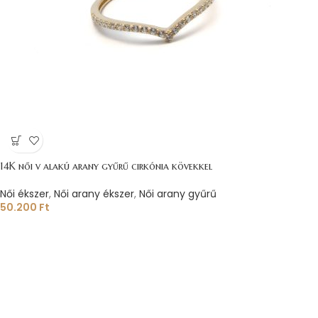
14K női v alakú arany gyűrű cirkónia kövekkel
Női ékszer
,
Női arany ékszer
,
Női arany gyűrű
50.200
Ft