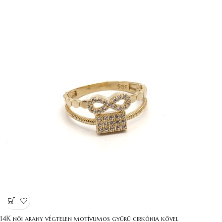
14K női arany végtelen motívumos gyűrű cirkónia kővel