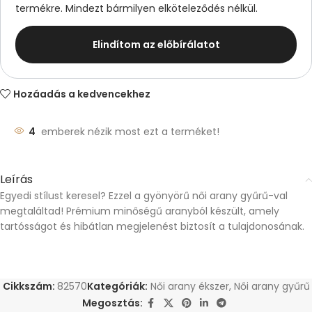
termékre. Mindezt bármilyen elköteleződés nélkül.
Elindítom az előbírálatot
Hozáadás a kedvencekhez
4
emberek nézik most ezt a terméket!
Leírás
Egyedi stílust keresel? Ezzel a gyönyörű női arany gyűrű-val
megtaláltad! Prémium minőségű aranyból készült, amely
tartósságot és hibátlan megjelenést biztosít a tulajdonosának.
Cikkszám:
82570
Kategóriák:
Női arany ékszer
,
Női arany gyűrű
Megosztás: