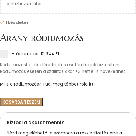
a házhozszállítás!
1 készleten
Arany ródiumozás
+ródiumozás
10.944 Ft
Ródiumozást csak előre fizetés esetén tudjuk biztosítani
Ródiumozás esetén a szállítás akár +3 héttel is növekedhet
Mi is a ródiumozás? Tudj meg többet róla itt!
KOSÁRBA TESZEM
Biztosra akarsz menni?
Nézd meg elérhető-e számodra a részletfizetés erre a