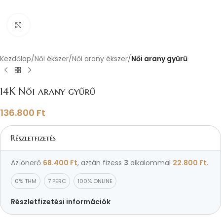
Nagyításhoz kattints ide
Kezdőlap
Női ékszer
Női arany ékszer
Női arany gyűrű
14K Női arany gyűrű
136.800
Ft
Részletfizetés
Az önerő
68.400
Ft
, aztán fizess
3
alkalommal
22.800
Ft
.
0% THM
7 PERC
100% ONLINE
Részletfizetési információk