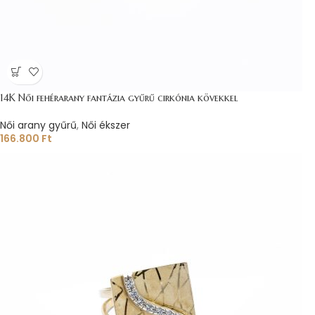
14K Női fehérarany fantázia gyűrű cirkónia kövekkel
Női arany gyűrű
,
Női ékszer
166.800
Ft