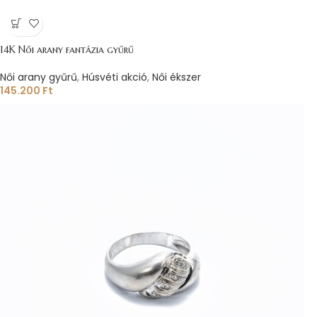
14K Női arany fantázia gyűrű
Női arany gyűrű
,
Húsvéti akció
,
Női ékszer
145.200
Ft