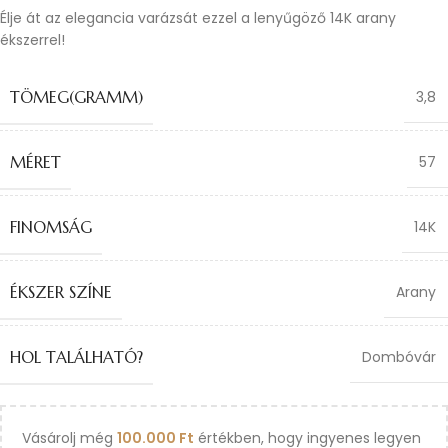
Élje át az elegancia varázsát ezzel a lenyűgöző 14K arany
ékszerrel!
TÖMEG(GRAMM)
3,8
MÉRET
57
FINOMSÁG
14K
ÉKSZER SZÍNE
Arany
HOL TALÁLHATÓ?
Dombóvár
Vásárolj még
100.000
Ft
értékben, hogy ingyenes legyen