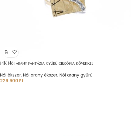
14K Női arany fantázia gyűrű cirkónia kövekkel
Női ékszer
,
Női arany ékszer
,
Női arany gyűrű
229.900
Ft