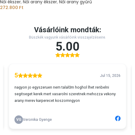
Női ékszer
,
Női arany ékszer
,
Női arany gyűrű
272.800
Ft