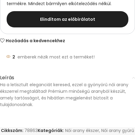
termékre. Mindezt bármilyen elköteleződés nélkül.
Elindítom az előbírálatot
Hozáadás a kedvencekhez
2
emberek nézik most ezt a terméket!
Leírás
Ha a letisztult eleganciát keresed, ezzel a gyönyörű női arany
ékszerrel megtaláltad! Prémium minőségű aranyból készült,
amely tartósságot, és hibátlan megjelenést biztosít a
tulajdonosának.
Cikkszám:
78863
Kategóriák:
Női arany ékszer
,
Női arany gyűrű