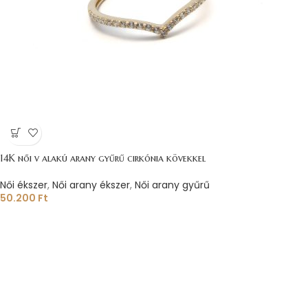
14K női v alakú arany gyűrű cirkónia kövekkel
Női ékszer
,
Női arany ékszer
,
Női arany gyűrű
50.200
Ft