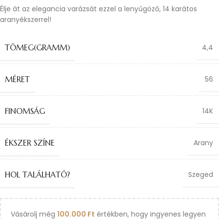
Élje át az elegancia varázsát ezzel a lenyűgöző, 14 karátos
aranyékszerrel!
TÖMEG(GRAMM)
4,4
MÉRET
56
FINOMSÁG
14K
ÉKSZER SZÍNE
Arany
HOL TALÁLHATÓ?
Szeged
Vásárolj még
100.000
Ft
értékben, hogy ingyenes legyen