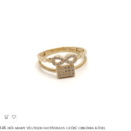
14K női arany végtelen motívumos gyűrű cirkónia kővel