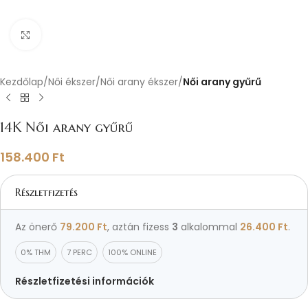
Nagyításhoz kattints ide
Kezdőlap
Női ékszer
Női arany ékszer
Női arany gyűrű
14K Női arany gyűrű
158.400
Ft
Részletfizetés
Az önerő
79.200
Ft
, aztán fizess
3
alkalommal
26.400
Ft
.
0% THM
7 PERC
100% ONLINE
Részletfizetési információk