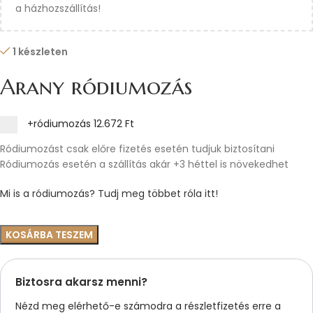
a házhozszállítás!
1 készleten
Arany ródiumozás
+ródiumozás
12.672 Ft
Ródiumozást csak előre fizetés esetén tudjuk biztosítani
Ródiumozás esetén a szállítás akár +3 héttel is növekedhet
Mi is a ródiumozás? Tudj meg többet róla itt!
KOSÁRBA TESZEM
Biztosra akarsz menni?
Nézd meg elérhető-e számodra a részletfizetés erre a