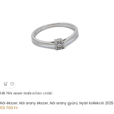
14K Női arany fehér köves gyűrű
Női ékszer
,
Női arany ékszer
,
Női arany gyűrű
,
Nyári kollekció 2025
113.700
Ft