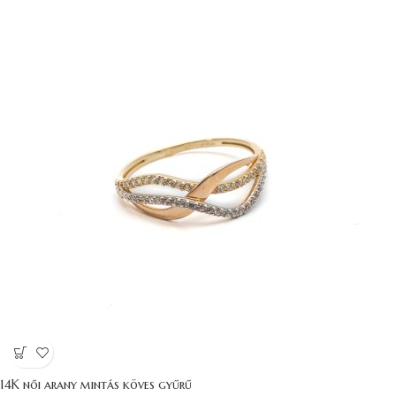
14K női arany mintás köves gyűrű