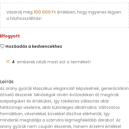
Vásárolj még
100.000
Ft
értékben, hogy ingyenes legyen
a házhozszállítás!
Elfogyott
Hozáadás a kedvencekhez
4
emberek nézik most ezt a terméket!
Leírás
Az arany gyűrűk klasszikus eleganciát képviselnek, generációkon
átívelő ékszerek. Minőségük révén évtizedeken át megőrzik
szépségüket és értéküket, így tökéletes választás akár
hétköznapi viseletre, akár különleges alkalmakra. Változatos
formákban, vésetekkel, kövekkel díszítve elérhetők, így
mindenki megtalálja a számára legmegfelelőbb darabot. Az
arany gyűrűk nem csupán ékszerek, hanem érzelmi értékkel