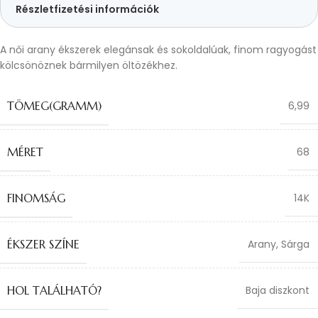
Részletfizetési információk
A női arany ékszerek elegánsak és sokoldalúak, finom ragyogást
kölcsönöznek bármilyen öltözékhez.
TÖMEG(GRAMM)
6,99
MÉRET
68
FINOMSÁG
14K
ÉKSZER SZÍNE
Arany
,
Sárga
HOL TALÁLHATÓ?
Baja diszkont