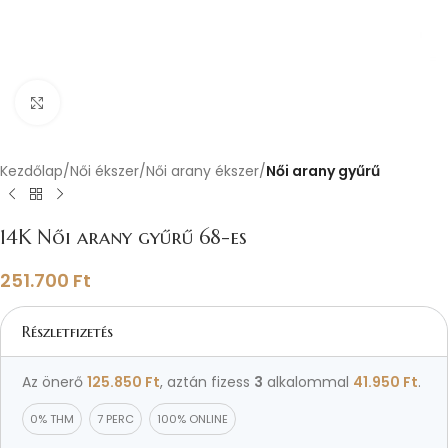
Nagyításhoz kattints ide
Kezdőlap
Női ékszer
Női arany ékszer
Női arany gyűrű
14K Női arany gyűrű 68-es
251.700
Ft
Részletfizetés
Az önerő
125.850
Ft
, aztán fizess
3
alkalommal
41.950
Ft
.
0% THM
7 PERC
100% ONLINE