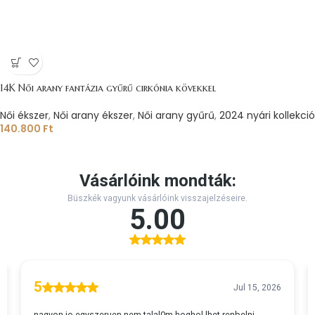
14K Női arany fantázia gyűrű cirkónia kövekkel
Női ékszer
,
Női arany ékszer
,
Női arany gyűrű
,
2024 nyári kollekció
140.800
Ft