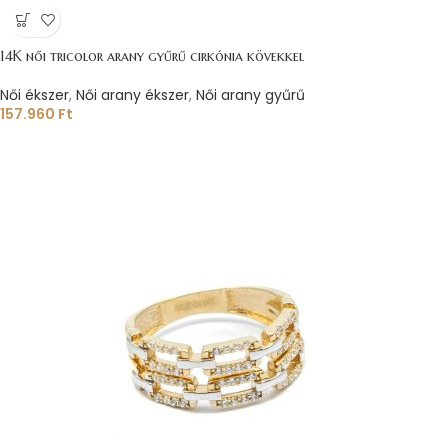
14K női tricolor arany gyűrű cirkónia kövekkel
Női ékszer
,
Női arany ékszer
,
Női arany gyűrű
157.960
Ft