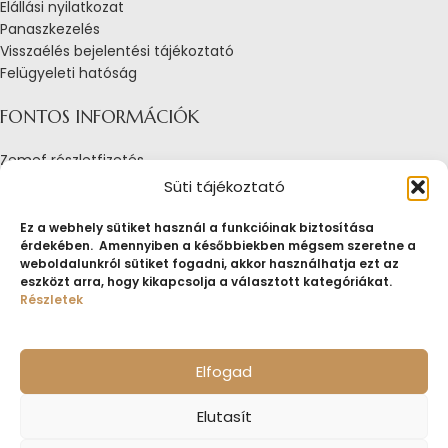
Elállási nyilatkozat
Panaszkezelés
Visszaélés bejelentési tájékoztató
Felügyeleti hatóság
FONTOS INFORMÁCIÓK
Zemef részletfizetés
Adatkezelési tájékoztató
Süti tájékoztató
Általános Szerződési Feltételek
Tájékoztató sütik alkalmazásáról
Ez a webhely sütiket használ a funkcióinak biztosítása
érdekében. Amennyiben a későbbiekben mégsem szeretne a
Fogyasztóvédelmi tájékoztató
weboldalunkról sütiket fogadni, akkor használhatja ezt az
Jogi nyilatkozat
eszközt arra, hogy kikapcsolja a választott kategóriákat.
Impresszum
Részletek
Pályázatok
ZEMEF.HU
Minden jog fenntartva
ZEMEF KFT.
Ékszer&Zálog&Befektetés
Elfogad
Elutasít