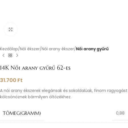
Nagyításhoz kattints ide
Kezdőlap
Női ékszer
Női arany ékszer
Női arany gyűrű
14K Női arany gyűrű 62-es
31.700
Ft
A női arany ékszerek elegánsak és sokoldalúak, finom ragyogást
kölcsönöznek bármilyen öltözékhez.
TÖMEG(GRAMM)
0,88