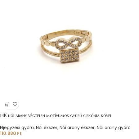
14K női arany végtelen motívumos gyűrű cirkónia kővel
Eljegyzési gyűrű
,
Női ékszer
,
Női arany ékszer
,
Női arany gyűrű
110.880
Ft