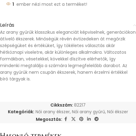
1
ember nézi most ezt a terméket!
Leírás
Az arany gyűrűk klasszikus eleganciát képviselnek, generációkon
átívelő ékszerek. Minőségük révén évtizedeken át megőrzik
szépségüket és értéküket, így tökéletes választás akár
hétköznapi viseletre, akár különleges alkalmakra. Változatos
formákban, vésetekkel, kövekkel díszítve elérhetők, így
mindenki megtalálja a számára legmegfelelőbb darabot. Az
arany gyűrűk nem csupán ékszerek, hanem érzelmi értékkel
bíró tárgyak is.
Cikkszám:
82217
Kategóriák:
Női arany ékszer
,
Női arany gyűrű
,
Női ékszer
Megosztás:
Hasonló termékek