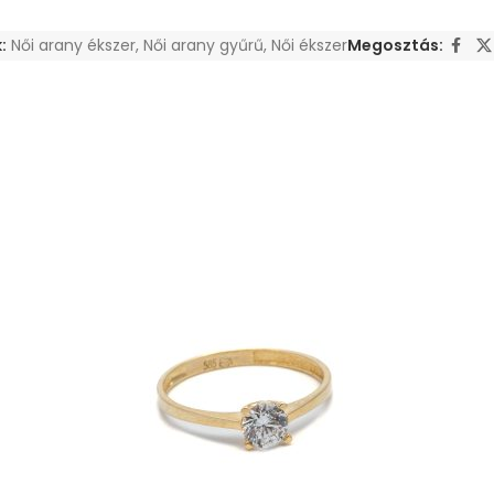
:
Női arany ékszer
,
Női arany gyűrű
,
Női ékszer
Megosztás: