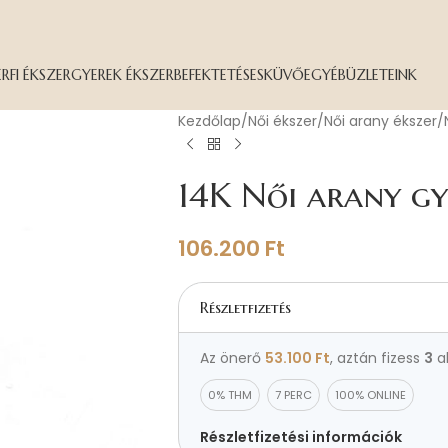
ÉRFI ÉKSZER
GYEREK ÉKSZER
BEFEKTETÉS
ESKÜVŐ
EGYÉB
ÜZLETEINK
Kezdőlap
Női ékszer
Női arany ékszer
14K Női arany gy
106.200
Ft
Részletfizetés
Az önerő
53.100
Ft
, aztán fizess
3
a
0% THM
7 PERC
100% ONLINE
Részletfizetési információk