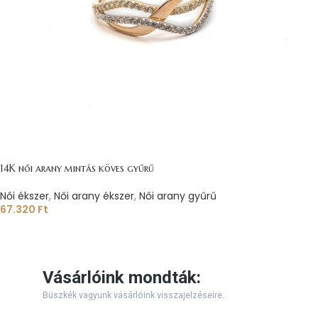
14K női arany mintás köves gyűrű
Női ékszer
,
Női arany ékszer
,
Női arany gyűrű
67.320
Ft