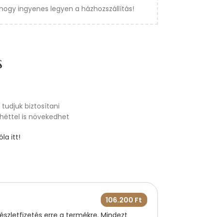
hogy ingyenes legyen a házhozszállítás!
s
tudjuk biztosítani
 héttel is növekedhet
la itt!
106.200
Ft
szletfizetés erre a termékre. Mindezt