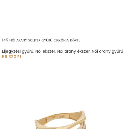
14K női arany soliter gyűrű cirkónia kővel
Eljegyzési gyűrű
,
Női ékszer
,
Női arany ékszer
,
Női arany gyűrű
56.320
Ft