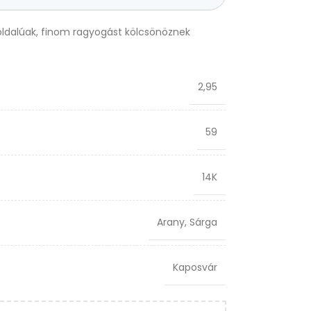
oldalúak, finom ragyogást kölcsönöznek
2,95
59
14K
Arany
,
Sárga
Kaposvár