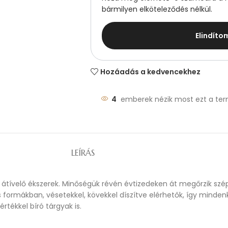
bármilyen elköteleződés nélkül.
Elindíto
Hozáadás a kedvencekhez
4
emberek nézik most ezt a ter
LEÍRÁS
 átívelő ékszerek. Minőségük révén évtizedeken át megőrzik szép
os formákban, vésetekkel, kövekkel díszítve elérhetők, így mind
tékkel bíró tárgyak is.