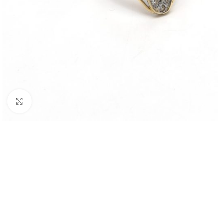
Nagyításhoz kattints ide