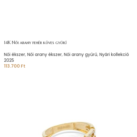
14K Női arany fehér köves gyűrű
Női ékszer
,
Női arany ékszer
,
Női arany gyűrű
,
Nyári kollekció
2025
113.700
Ft