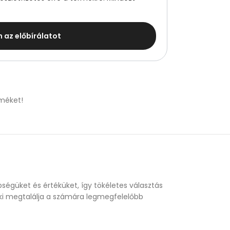
m az előbírálatot
méket!
ségüket és értéküket, így tökéletes választás
enki megtalálja a számára legmegfelelőbb