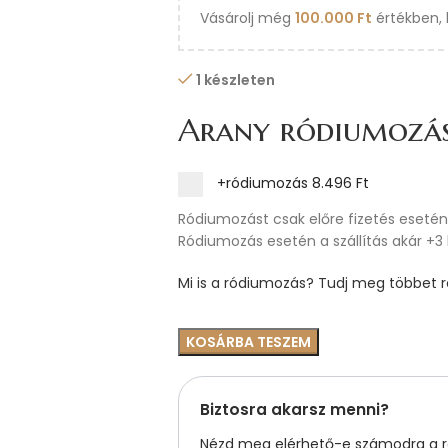
Vásárolj még
100.000
Ft
értékben, 
1 készleten
Arany ródiumozá
+ródiumozás
8.496 Ft
Ródiumozást csak előre fizetés esetén 
Ródiumozás esetén a szállítás akár +3
Mi is a ródiumozás? Tudj meg többet ró
KOSÁRBA TESZEM
Biztosra akarsz menni?
Nézd meg elérhető-e számodra a ré