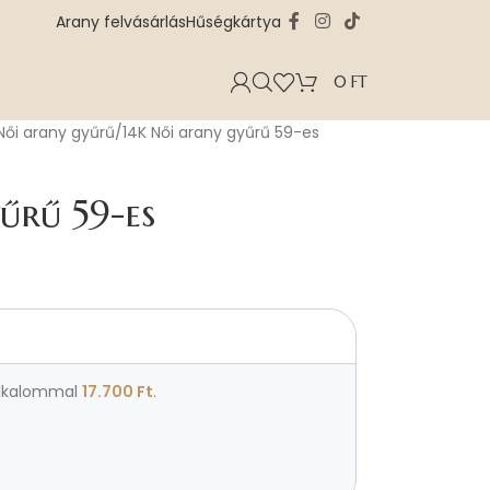
Arany felvásárlás
Hűségkártya
0
FT
Női arany gyűrű
14K Női arany gyűrű 59-es
űrű 59-es
lkalommal
17.700
Ft
.