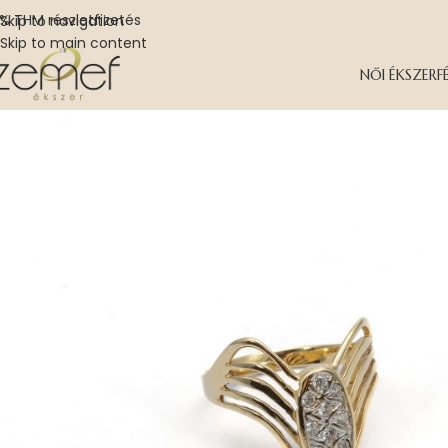
% THM részletfizetés
Skip to navigation
Skip to main content
NŐI ÉKSZER
F