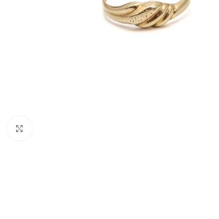
Nagyításhoz kattints ide