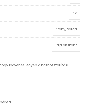
14K
Arany
,
Sárga
Baja diszkont
hogy ingyenes legyen a házhozszállítás!
méket!