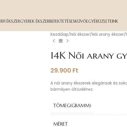
ÉRFI ÉKSZER
GYEREK ÉKSZER
BEFEKTETÉS
ESKÜVŐ
EGYÉB
ÜZLETEINK
Kezdőlap
Női ékszer
Női arany ékszer
14K Női arany gy
29.900
Ft
A női arany ékszerek elegánsak és sok
bármilyen öltözékhez.
TÖMEG(GRAMM)
MÉRET