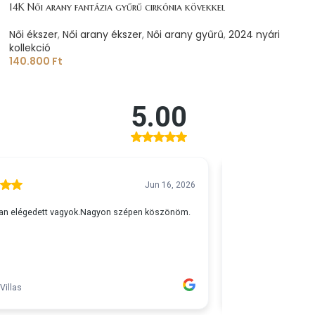
14K Női arany fantázia gyűrű cirkónia kövekkel
Női ékszer
,
Női arany ékszer
,
Női arany gyűrű
,
2024 nyári
kollekció
140.800
Ft