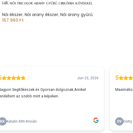
14K női tricolor arany gyűrű cirkónia kövekkel
Női ékszer
,
Női arany ékszer
,
Női arany gyűrű
157.960
Ft