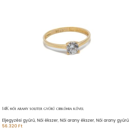
14K női arany soliter gyűrű cirkónia kővel
Eljegyzési gyűrű
,
Női ékszer
,
Női arany ékszer
,
Női arany gyűrű
56.320
Ft