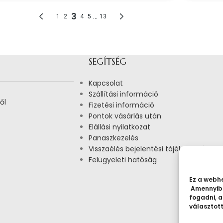
SEGÍTSÉG
Kapcsolat
Szállítási információ
ől
Fizetési információ
Pontok vásárlás után
Elállási nyilatkozat
Panaszkezelés
Visszaélés bejelentési tájékoztató
Felügyeleti hatóság
Ez a webhe
Amennyibe
fogadni, a
választot