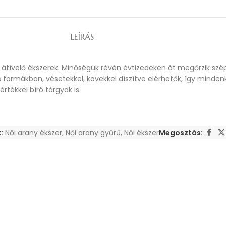
LEÍRÁS
 átívelő ékszerek. Minőségük révén évtizedeken át megőrzik szép
os formákban, vésetekkel, kövekkel díszítve elérhetők, így mind
tékkel bíró tárgyak is.
:
Női arany ékszer
,
Női arany gyűrű
,
Női ékszer
Megosztás: