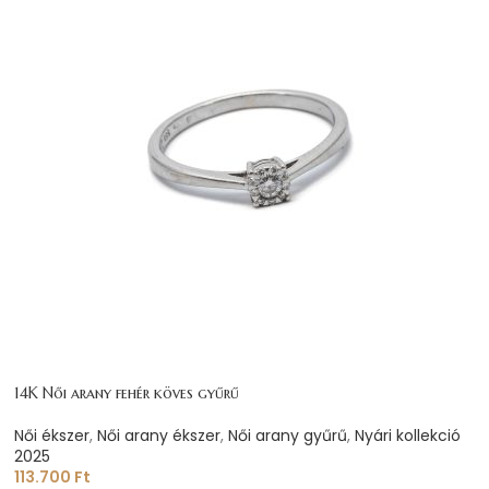
14K Női arany fehér köves gyűrű
Női ékszer
,
Női arany ékszer
,
Női arany gyűrű
,
Nyári kollekció
2025
113.700
Ft