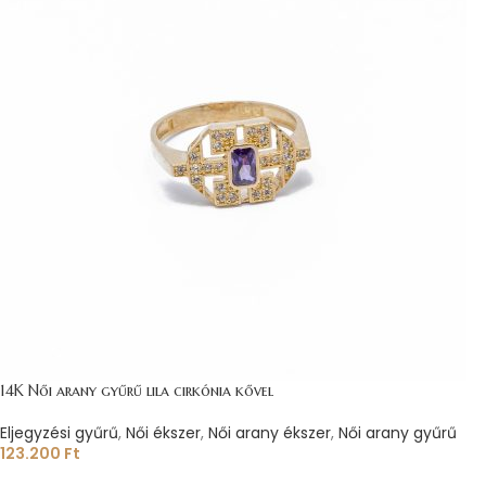
14K Női arany gyűrű lila cirkónia kővel
Eljegyzési gyűrű
,
Női ékszer
,
Női arany ékszer
,
Női arany gyűrű
123.200
Ft