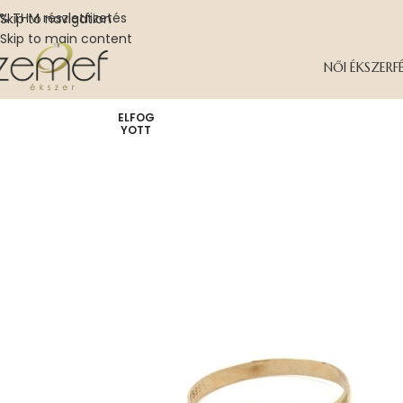
% THM részletfizetés
Skip to navigation
Skip to main content
NŐI ÉKSZER
F
ELFOG
YOTT