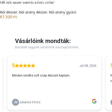
14K női arany mintás köves gyűrű
Női ékszer
,
Női arany ékszer
,
Női arany gyűrű
67.320
Ft