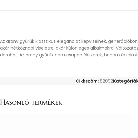
Az arany gyűrűk klasszikus eleganciát képviselnek, generációkon
akár hétköznapi viseletre, akár különleges alkalmakra. Változat
darabot. Az arany gyűrűk nem csupán ékszerek, hanem érzelmi ér
Cikkszám:
82092
Kategóriák
Hasonló termékek