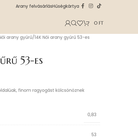
Arany felvásárlás
Hűségkártya
0
FT
Női arany gyűrű
14K Női arany gyűrű 53-es
űrű 53-es
oldalúak, finom ragyogást kölcsönöznek
0,83
53