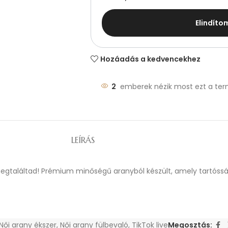
Elindíto
Hozáadás a kedvencekhez
2
emberek nézik most ezt a ter
LEÍRÁS
 megtaláltad! Prémium minőségű aranyból készült, amely tartóssá
Női arany ékszer
,
Női arany fülbevaló
,
TikTok live
Megosztás: