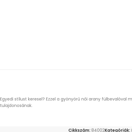
Egyedi stílust keresel? Ezzel a gyönyörű női arany fülbevalóval
tulajdonosának.
Cikkszám:
84002
Kategóriák: