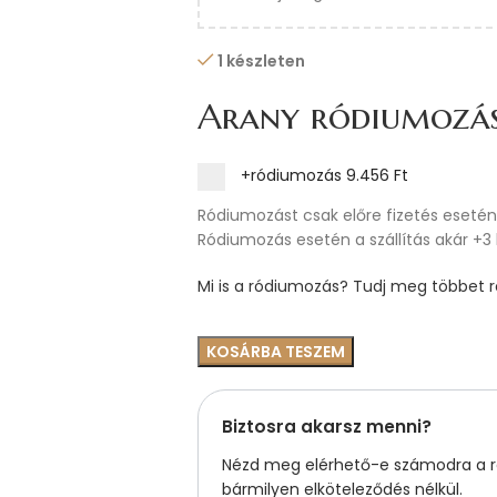
1 készleten
Arany ródiumozá
+ródiumozás
9.456 Ft
Ródiumozást csak előre fizetés esetén 
Ródiumozás esetén a szállítás akár +3
Mi is a ródiumozás? Tudj meg többet ró
KOSÁRBA TESZEM
Biztosra akarsz menni?
Nézd meg elérhető-e számodra a ré
bármilyen elköteleződés nélkül.