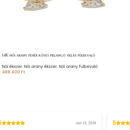
14K női arany fehér köves pillangó villás fülbevaló
Női ékszer
,
Női arany ékszer
,
Női arany fülbevaló
488.400
Ft