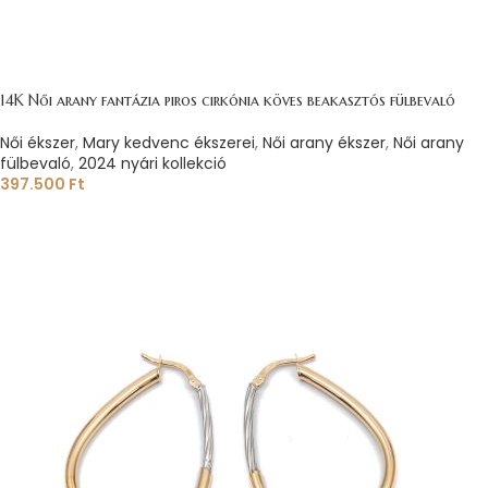
14K Női arany fantázia piros cirkónia köves beakasztós fülbevaló
Női ékszer
,
Mary kedvenc ékszerei
,
Női arany ékszer
,
Női arany
fülbevaló
,
2024 nyári kollekció
397.500
Ft