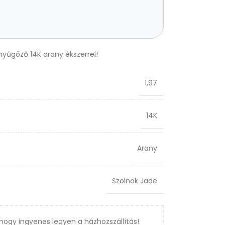
enyűgöző 14K arany ékszerrel!
1,97
14K
Arany
Szolnok Jade
hogy ingyenes legyen a házhozszállítás!