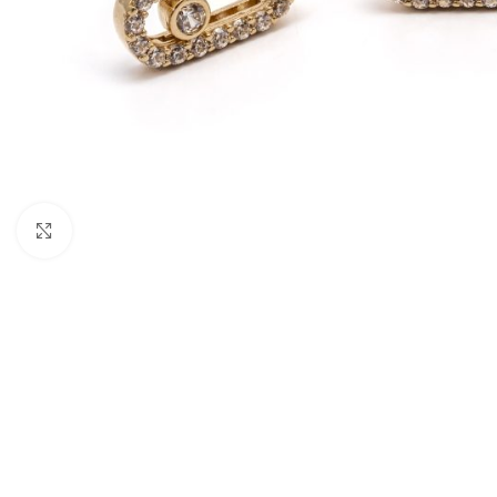
Nagyításhoz kattints ide