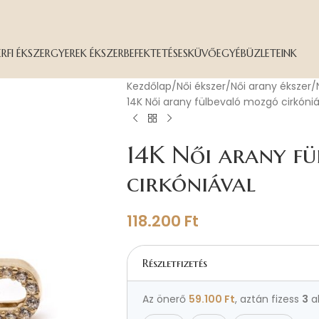
ÉRFI ÉKSZER
GYEREK ÉKSZER
BEFEKTETÉS
ESKÜVŐ
EGYÉB
ÜZLETEINK
Kezdőlap
Női ékszer
Női arany ékszer
14K Női arany fülbevaló mozgó cirkóniá
14K Női arany f
cirkóniával
118.200
Ft
Részletfizetés
Az önerő
59.100
Ft
, aztán fizess
3
a