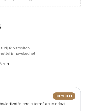
s
tudjuk biztosítani
 héttel is növekedhet
la itt!
118.200
Ft
szletfizetés erre a termékre. Mindezt