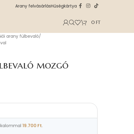
Arany felvásárlás
Hűségkártya
0
FT
Női arany fülbevaló
val
ülbevaló mozgó
lkalommal
19.700
Ft
.