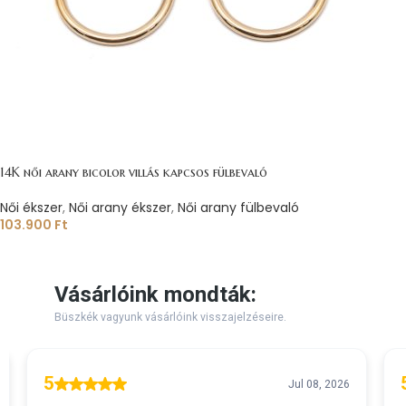
14K női arany bicolor villás kapcsos fülbevaló
Női ékszer
,
Női arany ékszer
,
Női arany fülbevaló
103.900
Ft