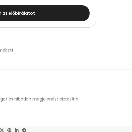
m az előbírálatot
méket!
got és hibátlan megjelenést biztosít a