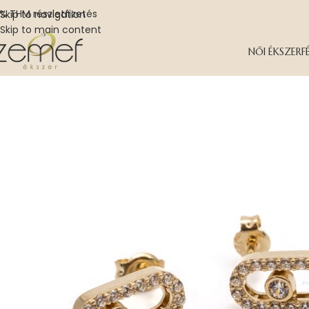
% THM részletfizetés
Skip to navigation
Skip to main content
NŐI ÉKSZER
F