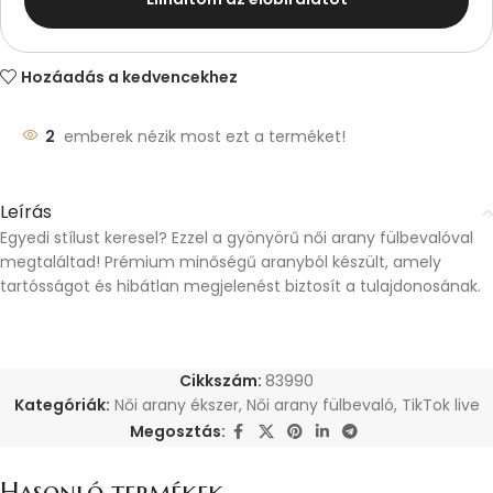
Hozáadás a kedvencekhez
2
emberek nézik most ezt a terméket!
Leírás
Egyedi stílust keresel? Ezzel a gyönyörű női arany fülbevalóval
megtaláltad! Prémium minőségű aranyból készült, amely
tartósságot és hibátlan megjelenést biztosít a tulajdonosának.
Cikkszám:
83990
Kategóriák:
Női arany ékszer
,
Női arany fülbevaló
,
TikTok live
Megosztás:
Hasonló termékek