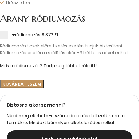
1 készleten
Arany ródiumozás
+ródiumozás
8.872 Ft
Ródiumozást csak előre fizetés esetén tudjuk biztosítani
Ródiumozás esetén a szállítás akár +3 héttel is növekedhet
Mi is a ródiumozás? Tudj meg többet róla itt!
KOSÁRBA TESZEM
Biztosra akarsz menni?
Nézd meg elérhető-e számodra a részletfizetés erre a
termékre. Mindezt bármilyen elköteleződés nélkül.
Elindítom az előbírálatot