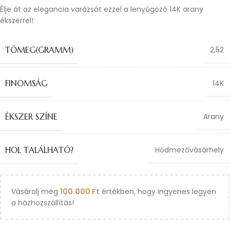
Élje át az elegancia varázsát ezzel a lenyűgöző 14K arany
ékszerrel!
TÖMEG(GRAMM)
2,52
FINOMSÁG
14K
ÉKSZER SZÍNE
Arany
HOL TALÁLHATÓ?
Hódmezővásárhely
Vásárolj még
100.000
Ft
értékben, hogy ingyenes legyen
a házhozszállítás!