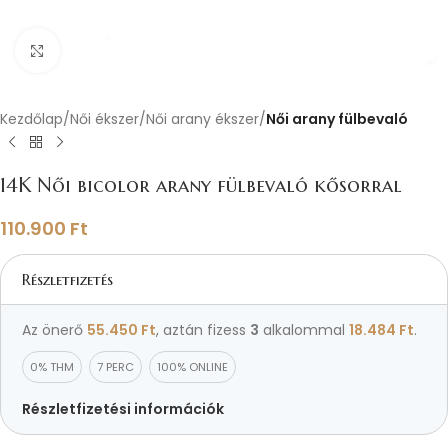
Nagyításhoz kattints ide
Kezdőlap
Női ékszer
Női arany ékszer
Női arany fülbevaló
14K Női bicolor arany fülbevaló kősorral
110.900
Ft
Részletfizetés
Az önerő
55.450
Ft
, aztán fizess
3
alkalommal
18.484
Ft
.
0% THM
7 PERC
100% ONLINE
Részletfizetési információk