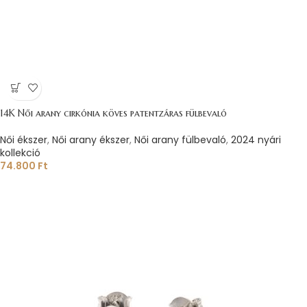
14K Női arany cirkónia köves patentzáras fülbevaló
Női ékszer
,
Női arany ékszer
,
Női arany fülbevaló
,
2024 nyári
kollekció
74.800
Ft