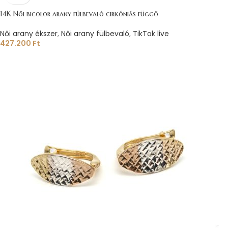
14K Női bicolor arany fülbevaló cirkóniás függő
Női arany ékszer
,
Női arany fülbevaló
,
TikTok live
427.200
Ft