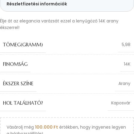
Részletfizetési információk
Élje át az elegancia varázsát ezzel a lenyűgöző 14K arany
ékszerrel!
TÖMEG(GRAMM)
5,98
FINOMSÁG
14K
ÉKSZER SZÍNE
Arany
HOL TALÁLHATÓ?
Kaposvár
Vásárolj még
100.000
Ft
értékben, hogy ingyenes legyen
a házhozszállítás!