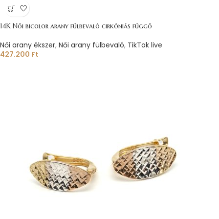
14K Női bicolor arany fülbevaló cirkóniás függő
Női arany ékszer
,
Női arany fülbevaló
,
TikTok live
427.200
Ft