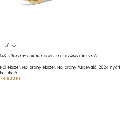
14K Női arany cirkónia köves patentzáras fülbevaló
Női ékszer
,
Női arany ékszer
,
Női arany fülbevaló
,
2024 nyári
kollekció
74.800
Ft