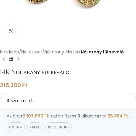
Nagyításhoz kattints ide
Kezdőlap
Női ékszer
Női arany ékszer
Női arany fülbevaló
14K Női arany fülbevaló
215.300
Ft
Részletfizetés
Az önerő
107.650
Ft
, aztán fizess
3
alkalommal
35.884
Ft
.
0% THM
7 PERC
100% ONLINE