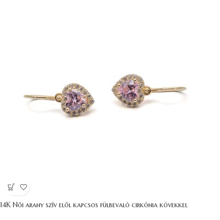
14K Női arany szív elől kapcsos fülbevaló cirkónia kövekkel