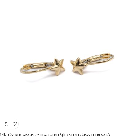
14K Gyerek arany csillag mintájú patentzáras fülbevaló