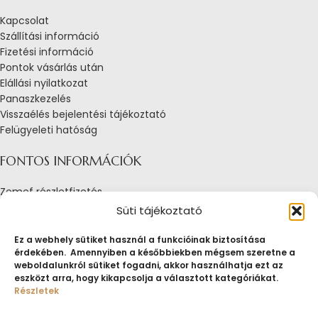
Kapcsolat
Szállítási információ
Fizetési információ
Pontok vásárlás után
Elállási nyilatkozat
Panaszkezelés
Visszaélés bejelentési tájékoztató
Felügyeleti hatóság
FONTOS INFORMÁCIÓK
Zemef részletfizetés
Adatkezelési tájékoztató
Süti tájékoztató
Általános Szerződési Feltételek
Tájékoztató sütik alkalmazásáról
Ez a webhely sütiket használ a funkcióinak biztosítása
érdekében. Amennyiben a későbbiekben mégsem szeretne a
Fogyasztóvédelmi tájékoztató
weboldalunkról sütiket fogadni, akkor használhatja ezt az
Jogi nyilatkozat
eszközt arra, hogy kikapcsolja a választott kategóriákat.
Impresszum
Részletek
Pályázatok
ZEMEF.HU
Minden jog fenntartva
ZEMEF KFT.
Ékszer&Zálog&Befektetés