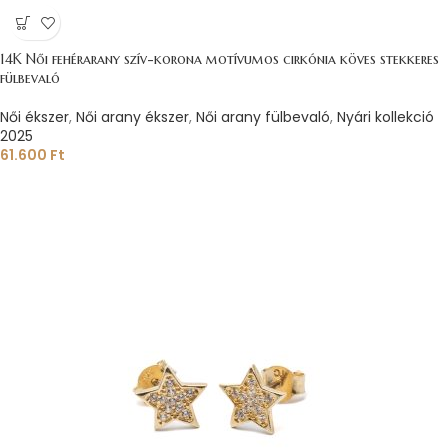
14K Női fehérarany szív-korona motívumos cirkónia köves stekkeres
fülbevaló
Női ékszer
,
Női arany ékszer
,
Női arany fülbevaló
,
Nyári kollekció
2025
61.600
Ft