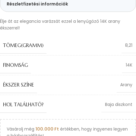
Részletfizetési információk
Élje át az elegancia varázsát ezzel a lenyűgöző 14K arany
ékszerrel!
TÖMEG(GRAMM)
8,21
FINOMSÁG
14K
ÉKSZER SZÍNE
Arany
HOL TALÁLHATÓ?
Baja diszkont
Vásárolj még
100.000
Ft
értékben, hogy ingyenes legyen
a házhozszállítás!