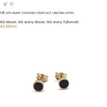
14K női arany stekkeres fülbevaló cirkónia kővel
Női ékszer
,
Női arany ékszer
,
Női arany fülbevaló
43.200
Ft