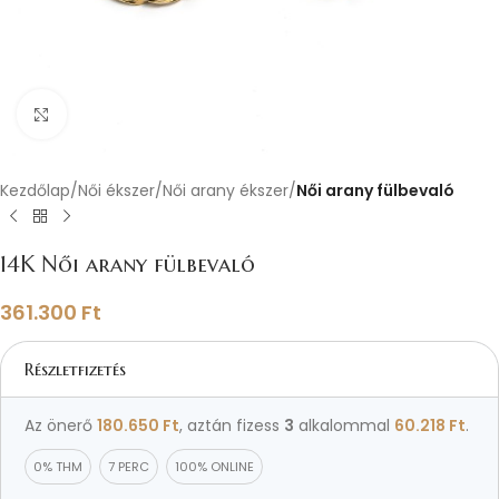
Nagyításhoz kattints ide
Kezdőlap
Női ékszer
Női arany ékszer
Női arany fülbevaló
14K Női arany fülbevaló
361.300
Ft
Részletfizetés
Az önerő
180.650
Ft
, aztán fizess
3
alkalommal
60.218
Ft
.
0% THM
7 PERC
100% ONLINE