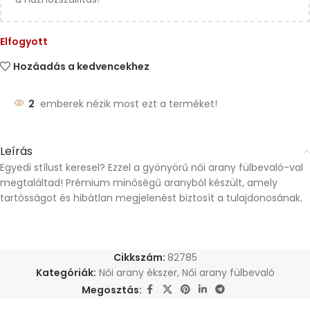
Elfogyott
Hozáadás a kedvencekhez
2
emberek nézik most ezt a terméket!
Leírás
Egyedi stílust keresel? Ezzel a gyönyörű női arany fülbevaló-val
megtaláltad! Prémium minőségű aranyból készült, amely
tartósságot és hibátlan megjelenést biztosít a tulajdonosának.
Cikkszám:
82785
Kategóriák:
Női arany ékszer
,
Női arany fülbevaló
Megosztás: