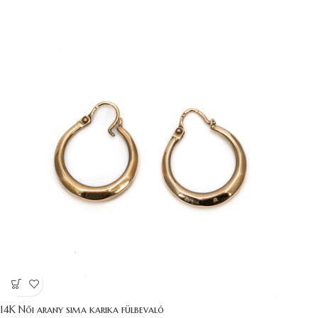
14K Női arany sima karika fülbevaló