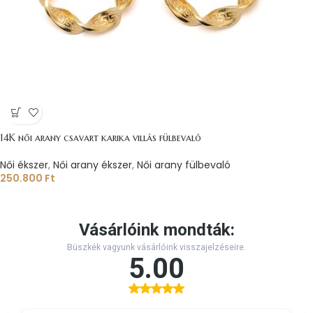
14K női arany csavart karika villás fülbevaló
Női ékszer
,
Női arany ékszer
,
Női arany fülbevaló
250.800
Ft