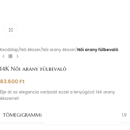
Nagyításhoz kattints ide
Kezdőlap
Női ékszer
Női arany ékszer
Női arany fülbevaló
14K Női arany fülbevaló
83.600
Ft
Élje át az elegancia varázsát ezzel a lenyűgöző 14K arany
ékszerrel!
TÖMEG(GRAMM)
1,9