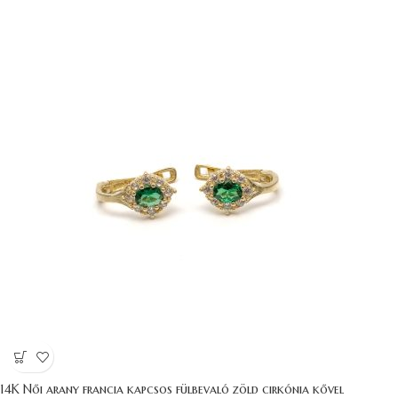
14K Női arany francia kapcsos fülbevaló zöld cirkónia kővel