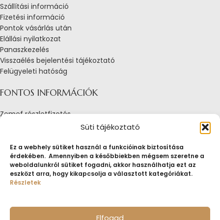
Szállítási információ
Fizetési információ
Pontok vásárlás után
Elállási nyilatkozat
Panaszkezelés
Visszaélés bejelentési tájékoztató
Felügyeleti hatóság
FONTOS INFORMÁCIÓK
Zemef részletfizetés
Adatkezelési tájékoztató
Süti tájékoztató
Általános Szerződési Feltételek
Tájékoztató sütik alkalmazásáról
Ez a webhely sütiket használ a funkcióinak biztosítása
érdekében. Amennyiben a későbbiekben mégsem szeretne a
Fogyasztóvédelmi tájékoztató
weboldalunkról sütiket fogadni, akkor használhatja ezt az
Jogi nyilatkozat
eszközt arra, hogy kikapcsolja a választott kategóriákat.
Impresszum
Részletek
Pályázatok
ZEMEF.HU
Minden jog fenntartva
ZEMEF KFT.
Ékszer&Zálog&Befektetés
Elfogad