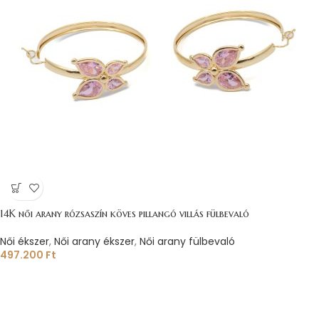
14K női arany rózsaszín köves pillangó villás fülbevaló
Női ékszer
,
Női arany ékszer
,
Női arany fülbevaló
497.200
Ft