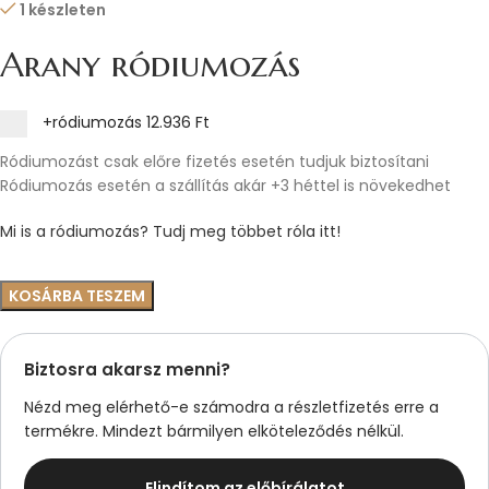
1 készleten
Arany ródiumozás
+ródiumozás
12.936 Ft
Ródiumozást csak előre fizetés esetén tudjuk biztosítani
Ródiumozás esetén a szállítás akár +3 héttel is növekedhet
Mi is a ródiumozás? Tudj meg többet róla itt!
KOSÁRBA TESZEM
Biztosra akarsz menni?
Nézd meg elérhető-e számodra a részletfizetés erre a
termékre. Mindezt bármilyen elköteleződés nélkül.
Elindítom az előbírálatot