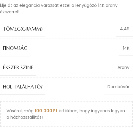
Élje át az elegancia varázsát ezzel a lenyűgöző 14K arany
ékszerrel!
TÖMEG(GRAMM)
4,49
FINOMSÁG
14K
ÉKSZER SZÍNE
Arany
HOL TALÁLHATÓ?
Dombóvár
Vásárolj még
100.000
Ft
értékben, hogy ingyenes legyen
a házhozszállítás!