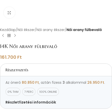
Nagyításhoz kattints ide
Kezdőlap
Női ékszer
Női arany ékszer
Női arany fülbevaló
14K Női arany fülbevaló
161.700
Ft
Részletfizetés
Az önerő
80.850
Ft
, aztán fizess
3
alkalommal
26.950
Ft
.
0% THM
7 PERC
100% ONLINE
Részletfizetési információk