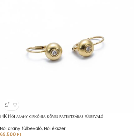
14K Női arany cirkónia köves patentzáras fülbevaló
Női arany fülbevaló
,
Női ékszer
69.500
Ft