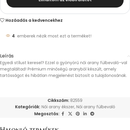
Hozáadás a kedvencekhez
4
emberek nézik most ezt a terméket!
Leírás
Egyedi stílust keresel? Ezzel a gyönyörű női arany fülbevaló-val
megtaláltad! Prémium minőségű aranyból készült, amely
tartósságot és hibátlan megjelenést biztosít a tulajdonosának.
Cikkszám:
82559
Kategóriák:
Női arany ékszer
,
Női arany fülbevaló
Megosztás:
Hasonló termékek