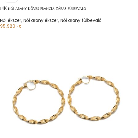
14K női arany köves francia záras fülbevaló
Női ékszer
,
Női arany ékszer
,
Női arany fülbevaló
95.920
Ft