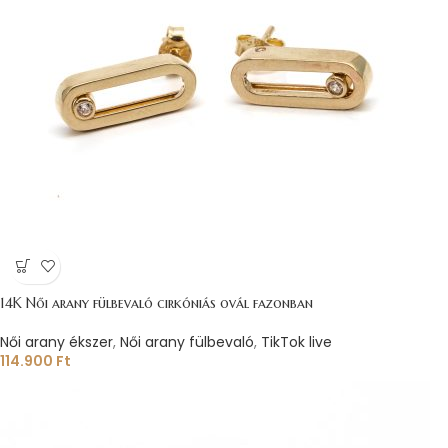
14K Női arany fülbevaló cirkóniás ovál fazonban
Női arany ékszer
,
Női arany fülbevaló
,
TikTok live
114.900
Ft