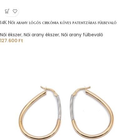
14K Női arany lógós cirkónia köves patentzáras fülbevaló
Női ékszer
,
Női arany ékszer
,
Női arany fülbevaló
127.600
Ft