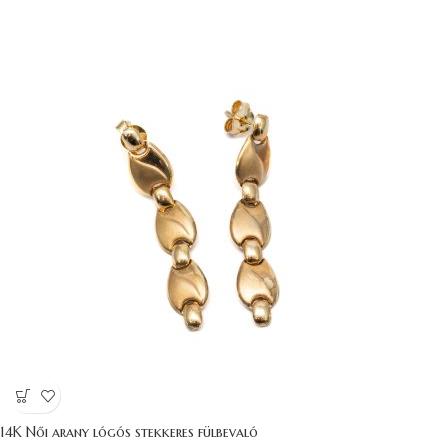
14K Női arany lógós stekkeres fülbevaló