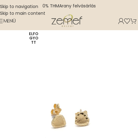
0% THM
Arany felvásárlás
Skip to navigation
Skip to main content
MENÜ
ELFO
GYO
TT