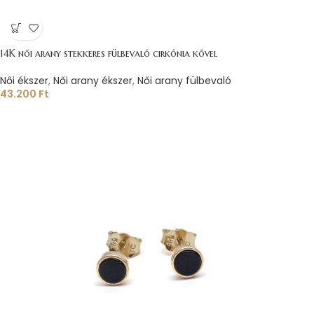
14K női arany stekkeres fülbevaló cirkónia kővel
Női ékszer
,
Női arany ékszer
,
Női arany fülbevaló
43.200
Ft