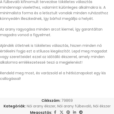
A fülbevaló kifinomult tervezése tökéletes választás
mindennapi viselethez, valamint különleges alkalmakra is. A
minimalista forma és a letisztult vonalak minden ruházathoz
könnyedén illeszkednek, így bárhol megállja a helyét.
Az arany ragyogása minden arcot kiemel, így garantáltan
magadra vonod a figyelmet.
Ajándék ötletnek is tökéletes választás, hiszen minden nő
értékelni fogja ezt a stílusos kiegészítőt. Lepd meg magadat
vagy szeretteidet ezzel az időtálló ékszerrel, amely minden
alkalomra emlékezetessé teszi a megjelenést!
Rendeld meg most, és varázsold el a hétköznapokat egy kis
csillogással!
Cikkszám:
79869
Kategóriák:
Női arany ékszer
,
Női arany fülbevaló
,
Női ékszer
Megosztás: