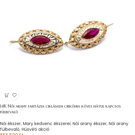
14K Női arany fantázia ciklámen cirkónia köves hátul kapcsos
fülbevaló
Női ékszer
,
Mary kedvenc ékszerei
,
Női arany ékszer
,
Női arany
fülbevaló
,
Húsvéti akció