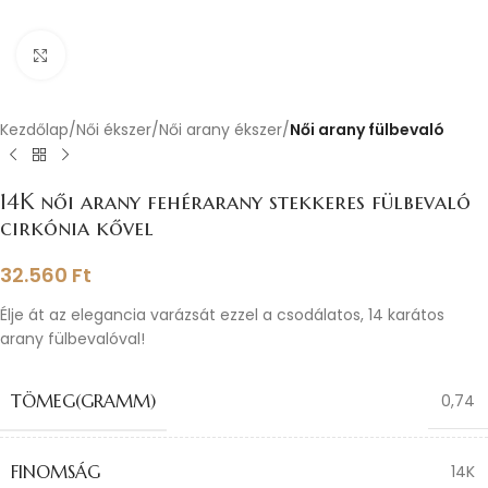
Nagyításhoz kattints ide
Kezdőlap
Női ékszer
Női arany ékszer
Női arany fülbevaló
14K női arany fehérarany stekkeres fülbevaló
cirkónia kővel
32.560
Ft
Élje át az elegancia varázsát ezzel a csodálatos, 14 karátos
arany fülbevalóval!
TÖMEG(GRAMM)
0,74
FINOMSÁG
14K