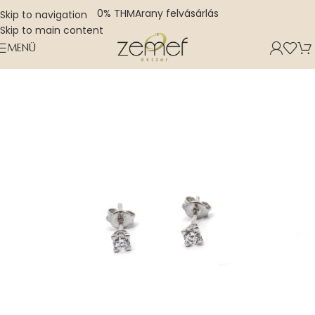
0% THM
Arany felvásárlás
Skip to navigation
Skip to main content
MENÜ