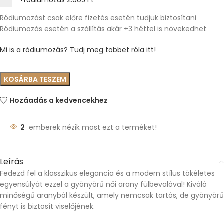
+ródiumozás
2.605 Ft
Ródiumozást csak előre fizetés esetén tudjuk biztosítani
Ródiumozás esetén a szállítás akár +3 héttel is növekedhet
Mi is a ródiumozás? Tudj meg többet róla itt!
KOSÁRBA TESZEM
Hozáadás a kedvencekhez
2
emberek nézik most ezt a terméket!
Leírás
Fedezd fel a klasszikus elegancia és a modern stílus tökéletes
egyensúlyát ezzel a gyönyörű női arany fülbevalóval! Kiváló
minőségű aranyból készült, amely nemcsak tartós, de gyönyörű
fényt is biztosít viselőjének.