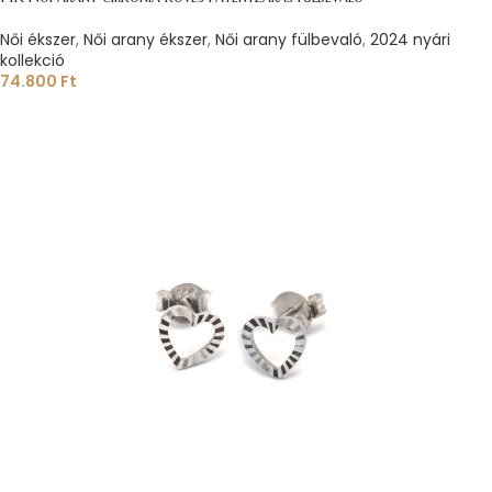
Női ékszer
,
Női arany ékszer
,
Női arany fülbevaló
,
2024 nyári
kollekció
74.800
Ft