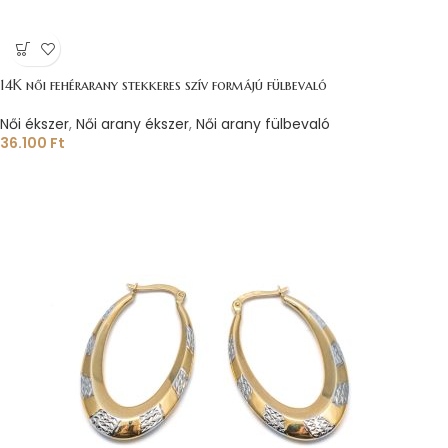
14K női fehérarany stekkeres szív formájú fülbevaló
Női ékszer
,
Női arany ékszer
,
Női arany fülbevaló
36.100
Ft