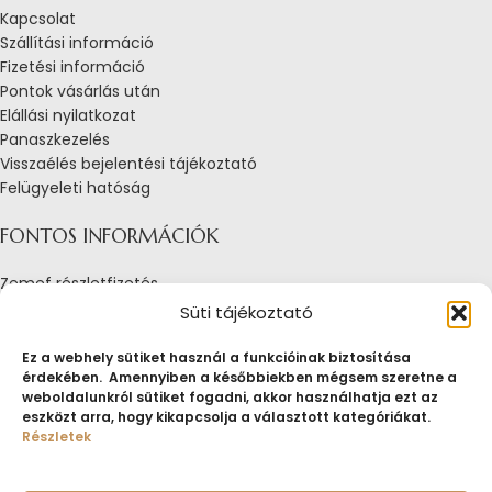
Kapcsolat
Szállítási információ
Fizetési információ
Pontok vásárlás után
Elállási nyilatkozat
Panaszkezelés
Visszaélés bejelentési tájékoztató
Felügyeleti hatóság
FONTOS INFORMÁCIÓK
Zemef részletfizetés
Adatkezelési tájékoztató
Süti tájékoztató
Általános Szerződési Feltételek
Tájékoztató sütik alkalmazásáról
Ez a webhely sütiket használ a funkcióinak biztosítása
érdekében. Amennyiben a későbbiekben mégsem szeretne a
Fogyasztóvédelmi tájékoztató
weboldalunkról sütiket fogadni, akkor használhatja ezt az
Jogi nyilatkozat
eszközt arra, hogy kikapcsolja a választott kategóriákat.
Impresszum
Részletek
Pályázatok
ZEMEF.HU
Minden jog fenntartva
ZEMEF KFT.
Ékszer&Zálog&Befektetés