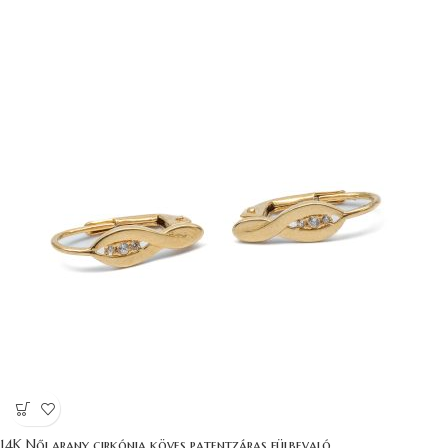
14K Női arany cirkónia köves patentzáras fülbevaló