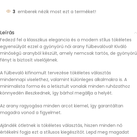
3
emberek nézik most ezt a terméket!
Leírás
Fedezd fel a klasszikus elegancia és a modern stílus tökéletes
egyensúlyát ezzel a gyönyörű női arany fülbevalóval! Kiváló
minőségű aranyból készült, amely nemcsak tartós, de gyönyörű
fényt is biztosít viselőjének.
A fülbevaló kifinomult tervezése tökéletes választás
mindennapi viselethez, valamint különleges alkalmakra is. A
minimalista forma és a letisztult vonalak minden ruházathoz
könnyedén illeszkednek, így bárhol megállja a helyét.
Az arany ragyogása minden arcot kiemel, így garantáltan
magadra vonod a figyelmet.
Ajándék ötletnek is tökéletes választás, hiszen minden nő
értékelni fogja ezt a stílusos kiegészítőt. Lepd meg magadat