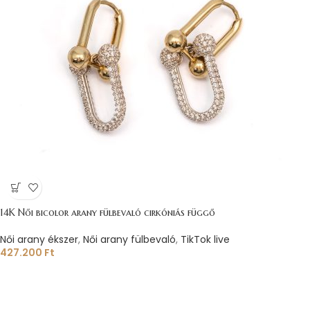
14K Női bicolor arany fülbevaló cirkóniás függő
Női arany ékszer
,
Női arany fülbevaló
,
TikTok live
427.200
Ft