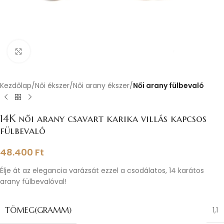
Nagyításhoz kattints ide
Kezdőlap
Női ékszer
Női arany ékszer
Női arany fülbevaló
14K női arany csavart karika villás kapcsos
fülbevaló
48.400
Ft
Élje át az elegancia varázsát ezzel a csodálatos, 14 karátos
arany fülbevalóval!
TÖMEG(GRAMM)
1,1