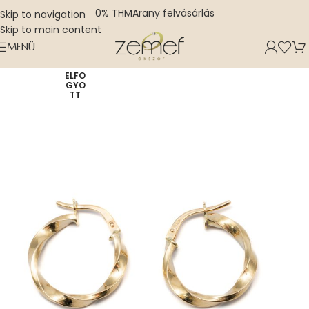
0% THM
Arany felvásárlás
Skip to navigation
Skip to main content
MENÜ
ELFO
GYO
TT