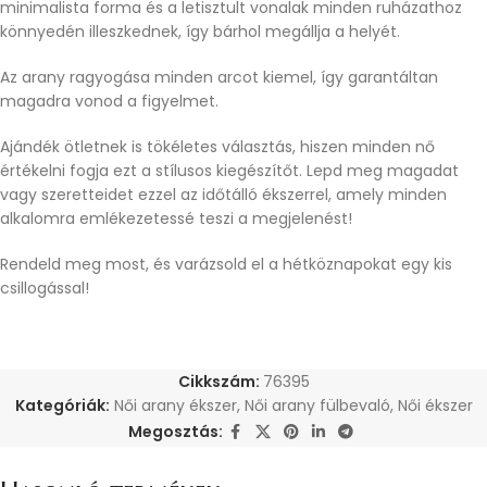
minimalista forma és a letisztult vonalak minden ruházathoz
könnyedén illeszkednek, így bárhol megállja a helyét.
Az arany ragyogása minden arcot kiemel, így garantáltan
magadra vonod a figyelmet.
Ajándék ötletnek is tökéletes választás, hiszen minden nő
értékelni fogja ezt a stílusos kiegészítőt. Lepd meg magadat
vagy szeretteidet ezzel az időtálló ékszerrel, amely minden
alkalomra emlékezetessé teszi a megjelenést!
Rendeld meg most, és varázsold el a hétköznapokat egy kis
csillogással!
Cikkszám:
76395
Kategóriák:
Női arany ékszer
,
Női arany fülbevaló
,
Női ékszer
Megosztás: