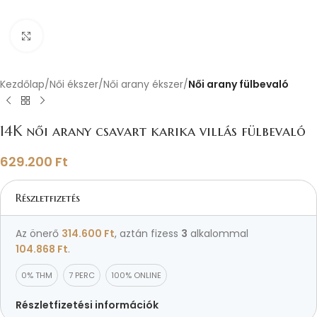
Nagyításhoz kattints ide
Kezdőlap
Női ékszer
Női arany ékszer
Női arany fülbevaló
14K női arany csavart karika villás fülbevaló
629.200
Ft
Részletfizetés
Az önerő
314.600
Ft
, aztán fizess
3
alkalommal
104.868
Ft
.
0% THM
7 PERC
100% ONLINE
Részletfizetési információk