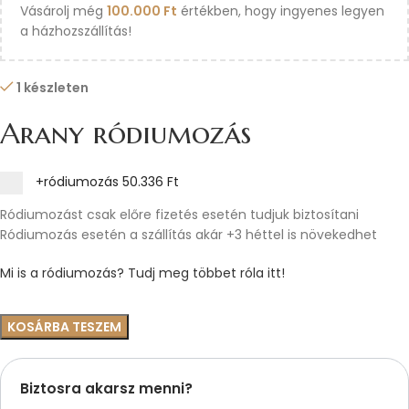
Vásárolj még
100.000
Ft
értékben, hogy ingyenes legyen
a házhozszállítás!
1 készleten
Arany ródiumozás
+ródiumozás
50.336 Ft
Ródiumozást csak előre fizetés esetén tudjuk biztosítani
Ródiumozás esetén a szállítás akár +3 héttel is növekedhet
Mi is a ródiumozás? Tudj meg többet róla itt!
KOSÁRBA TESZEM
Biztosra akarsz menni?