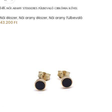
14K női arany stekkeres fülbevaló cirkónia kővel
Női ékszer
,
Női arany ékszer
,
Női arany fülbevaló
43.200
Ft