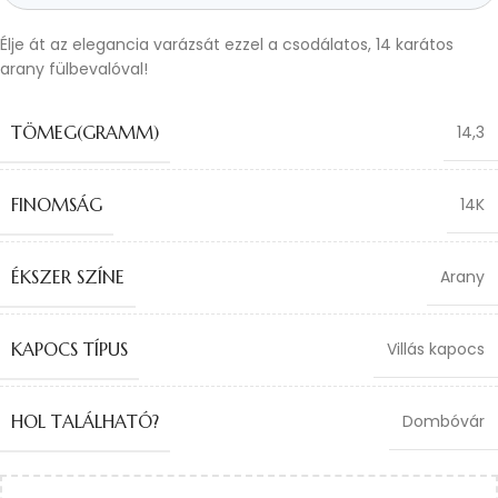
Élje át az elegancia varázsát ezzel a csodálatos, 14 karátos
arany fülbevalóval!
TÖMEG(GRAMM)
14,3
FINOMSÁG
14K
ÉKSZER SZÍNE
Arany
KAPOCS TÍPUS
Villás kapocs
HOL TALÁLHATÓ?
Dombóvár