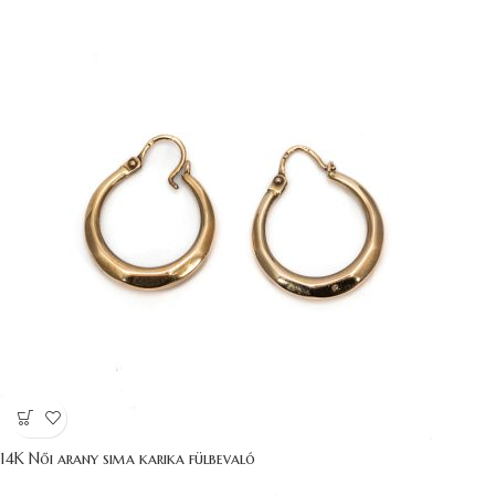
14K Női arany sima karika fülbevaló