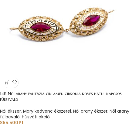
14K Női arany fantázia ciklámen cirkónia köves hátul kapcsos
fülbevaló
Női ékszer
,
Mary kedvenc ékszerei
,
Női arany ékszer
,
Női arany
fülbevaló
,
Húsvéti akció
855.500
Ft