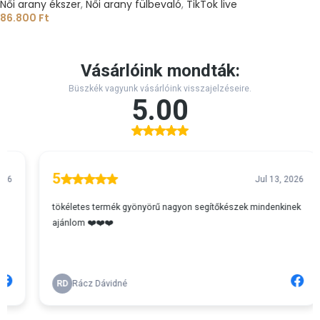
Női arany ékszer
,
Női arany fülbevaló
,
TikTok live
86.800
Ft