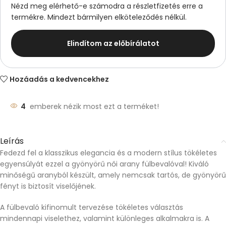
Nézd meg elérhető-e számodra a részletfizetés erre a
termékre. Mindezt bármilyen elköteleződés nélkül.
Elindítom az előbírálatot
Hozáadás a kedvencekhez
4
emberek nézik most ezt a terméket!
Leírás
Fedezd fel a klasszikus elegancia és a modern stílus tökéletes
egyensúlyát ezzel a gyönyörű női arany fülbevalóval! Kiváló
minőségű aranyból készült, amely nemcsak tartós, de gyönyörű
fényt is biztosít viselőjének.
A fülbevaló kifinomult tervezése tökéletes választás
mindennapi viselethez, valamint különleges alkalmakra is. A