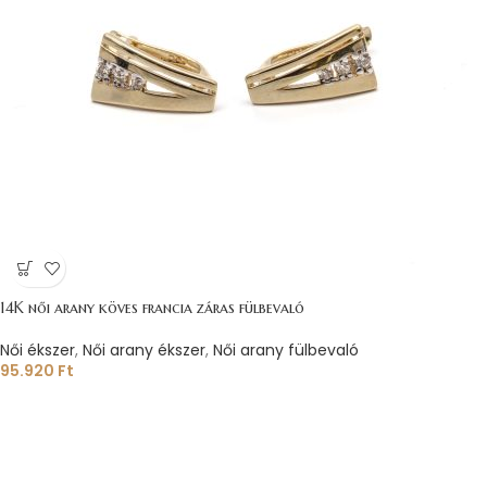
14K női arany köves francia záras fülbevaló
Női ékszer
,
Női arany ékszer
,
Női arany fülbevaló
95.920
Ft