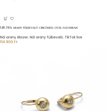
14K Női arany fülbevaló cirkóniás ovál fazonban
Női arany ékszer
,
Női arany fülbevaló
,
TikTok live
114.900
Ft