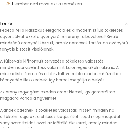
1
ember nézi most ezt a terméket!
Leírás
Fedezd fel a klasszikus elegancia és a modern stílus tökéletes
egyensúlyát ezzel a gyönyörű női arany fülbevalóval! Kiváló
minőségű aranyból készült, amely nemcsak tartós, de gyönyörű
fényt is biztosít viselőjének.
A fülbevaló kifinomult tervezése tökéletes választás
mindennapi viselethez, valamint különleges alkalmakra is. A
minimalista forma és a letisztult vonalak minden ruházathoz
könnyedén illeszkednek, így bárhol megállja a helyét.
Az arany ragyogása minden arcot kiemel, így garantáltan
magadra vonod a figyelmet.
Ajándék ötletnek is tökéletes választás, hiszen minden nő
értékelni fogja ezt a stílusos kiegészítőt. Lepd meg magadat
vagy szeretteidet ezzel az időtálló ékszerrel, amely minden