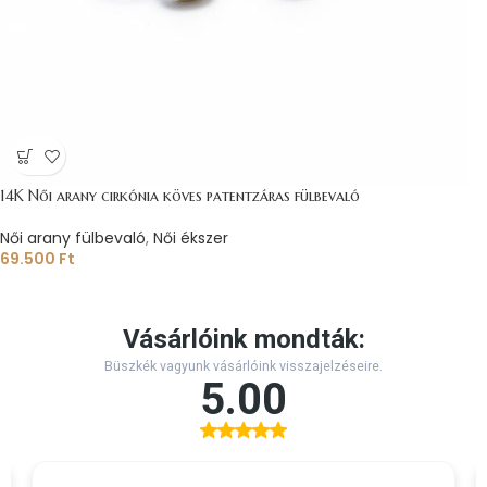
14K Női arany cirkónia köves patentzáras fülbevaló
Női arany fülbevaló
,
Női ékszer
69.500
Ft