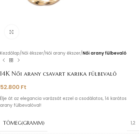
Nagyításhoz kattints ide
Kezdőlap
Női ékszer
Női arany ékszer
Női arany fülbevaló
14K Női arany csavart karika fülbevaló
52.800
Ft
Élje át az elegancia varázsát ezzel a csodálatos, 14 karátos
arany fülbevalóval!
TÖMEG(GRAMM)
1,2