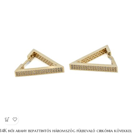
14K női arany bepattintós háromszög fülbevaló cirkónia kövekkel