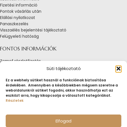
Fizetési információ
Pontok vásárlás után
Elállási nyilatkozat
Panaszkezelés
Visszaélés bejelentési tájékoztató
Felügyeleti hatóság
FONTOS INFORMÁCIÓK
Zemef részletfizetés
Adatkezelési tájékoztató
Süti tájékoztató
Általános Szerződési Feltételek
Tájékoztató sütik alkalmazásáról
Ez a webhely sütiket használ a funkcióinak biztosítása
érdekében. Amennyiben a későbbiekben mégsem szeretne a
Fogyasztóvédelmi tájékoztató
weboldalunkról sütiket fogadni, akkor használhatja ezt az
Jogi nyilatkozat
eszközt arra, hogy kikapcsolja a választott kategóriákat.
Impresszum
Részletek
Pályázatok
ZEMEF.HU
Minden jog fenntartva
ZEMEF KFT.
Ékszer&Zálog&Befektetés
Elfogad