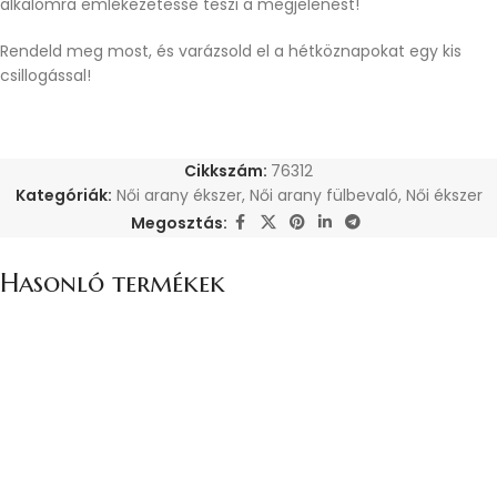
alkalomra emlékezetessé teszi a megjelenést!
Rendeld meg most, és varázsold el a hétköznapokat egy kis
csillogással!
Cikkszám:
76312
Kategóriák:
Női arany ékszer
,
Női arany fülbevaló
,
Női ékszer
Megosztás:
Hasonló termékek