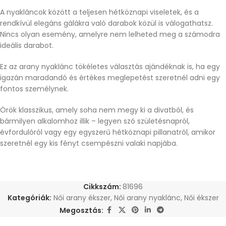
A nyakláncok között a teljesen hétköznapi viseletek, és a
rendkívül elegáns gálákra való darabok közül is válogathatsz.
Nincs olyan esemény, amelyre nem lelheted meg a számodra
ideális darabot.
Ez az arany nyaklánc tökéletes választás ajándéknak is, ha egy
igazán maradandó és értékes meglepetést szeretnél adni egy
fontos személynek.
Örök klasszikus, amely soha nem megy ki a divatból, és
bármilyen alkalomhoz illik – legyen szó születésnapról,
évfordulóról vagy egy egyszerű hétköznapi pillanatról, amikor
szeretnél egy kis fényt csempészni valaki napjába.
Cikkszám:
81696
Kategóriák:
Női arany ékszer
,
Női arany nyaklánc
,
Női ékszer
Megosztás: