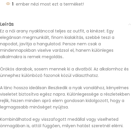
1
ember nézi most ezt a terméket!
Leírás
Ez a női arany nyaklánccal teljes az outfit, a kinézet. Egy
elegánsan megmunkált, finom kialakítás, szebbé teszi a
napodat, javítja a hangulatod. Persze nem csak a
mindennapokban viselve varázsol el, hanem különleges
alkalmakra is remek megoldás..
Örökös darabok, sosem mennek ki a divatból. Az alkalomhoz és
ünnephez különböző fazonok közül választhatsz.
A lánc hossza ideálisan illeszkedik a nyak vonalához, kényelmes
viseletet biztosítva egész napra. Különlegessége a részletekben
rejlik, hiszen minden apró elem gondosan kidolgozott, hogy a
legmagasabb minőséget nyújtsa.
Kombinálhatod egy visszafogott medállal vagy viselheted
önmagában is, attól függően, milyen hatást szeretnél elérni.