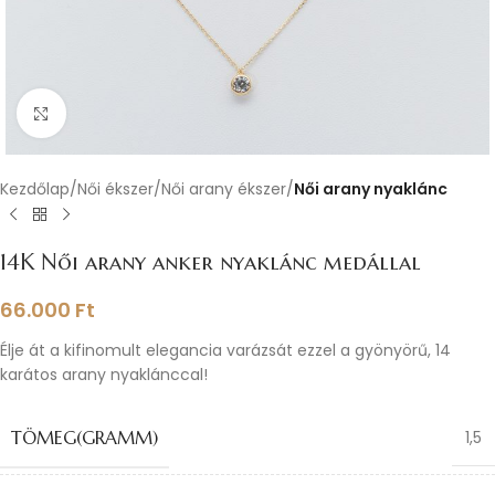
Nagyításhoz kattints ide
Kezdőlap
Női ékszer
Női arany ékszer
Női arany nyaklánc
14K Női arany anker nyaklánc medállal
66.000
Ft
Élje át a kifinomult elegancia varázsát ezzel a gyönyörű, 14
karátos arany nyaklánccal!
TÖMEG(GRAMM)
1,5