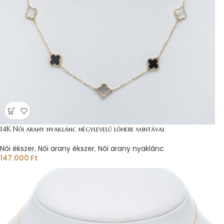
14K Női arany nyaklánc négylevelű lóhere mintával
Női ékszer
,
Női arany ékszer
,
Női arany nyaklánc
147.000
Ft