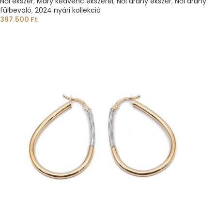
Női ékszer
,
Mary kedvenc ékszerei
,
Női arany ékszer
,
Női arany
fülbevaló
,
2024 nyári kollekció
397.500
Ft