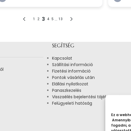
SEGÍTSÉG
Kapcsolat
Szállítási információ
ől
Fizetési információ
Pontok vásárlás után
Elállási nyilatkozat
Panaszkezelés
Visszaélés bejelentési tájékoztató
Felügyeleti hatóság
Ez a webhe
Amennyibe
fogadni, a
választot