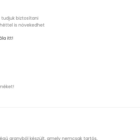
tudjuk biztosítani
 héttel is növekedhet
la itt!
méket!
őségű aranyból készült, amely nemcsak tartós,