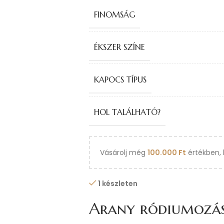
FINOMSÁG
ÉKSZER SZÍNE
KAPOCS TÍPUS
HOL TALÁLHATÓ?
Vásárolj még
100.000
Ft
értékben, 
1 készleten
Arany ródiumozá