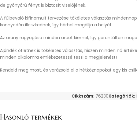
de gyönyörű fényt is biztosít viselőjének.
A fülbevaló kifinomult tervezése tökéletes választás mindennapi
könnyedén illeszkednek, így bárhol megállja a helyét.
Az arany ragyogása minden arcot kiemel, így garantáltan maga
Ajándék ötletnek is tökéletes választás, hiszen minden nő értéke
minden alkalomra emlékezetessé teszi a megjelenést!
Rendeld meg most, és varázsold el a hétköznapokat egy kis csill
Cikkszám:
76230
Kategóriák:
Hasonló termékek