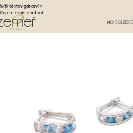
% THM részletfizetés
Skip to navigation
Skip to main content
NŐI ÉKSZER
F