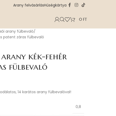
Arany felvásárlás
Hűségkártya
0
FT
Női arany fülbevaló
s patent záras fülbevaló
 arany kék-fehér
as fülbevaló
sodálatos, 14 karátos arany fülbevalóval!
0,8