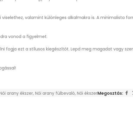
 viselethez, valamint különleges alkalmakra is. A minimalista fo
dra vonod a figyelmet.
lni fogja ezt a stílusos kiegészítőt. Lepd meg magadat vagy szere
ogással!
Női arany ékszer
,
Női arany fülbevaló
,
Női ékszer
Megosztás: