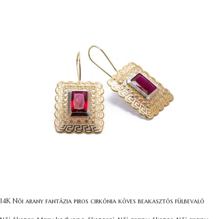
14K Női arany fantázia piros cirkónia köves beakasztós fülbevaló