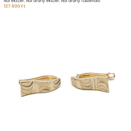
Női ékszer
,
Női arany ékszer
,
Női arany fülbevaló
127.600
Ft