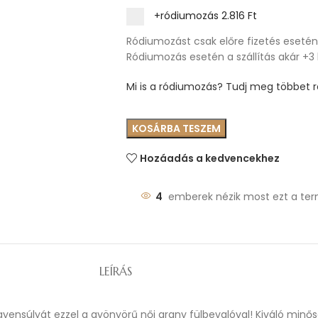
+ródiumozás
2.816 Ft
Ródiumozást csak előre fizetés esetén 
Ródiumozás esetén a szállítás akár +3
Mi is a ródiumozás? Tudj meg többet ró
KOSÁRBA TESZEM
Hozáadás a kedvencekhez
4
emberek nézik most ezt a ter
LEÍRÁS
egyensúlyát ezzel a gyönyörű női arany fülbevalóval! Kiváló min