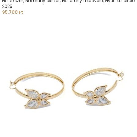
Női ékszer
,
Női arany ékszer
,
Női arany fülbevaló
,
Nyári kollekció
2025
95.700
Ft