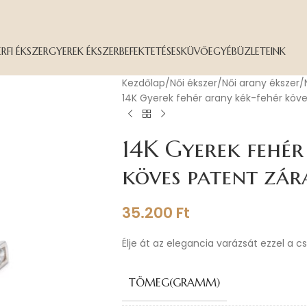
ÉRFI ÉKSZER
GYEREK ÉKSZER
BEFEKTETÉS
ESKÜVŐ
EGYÉB
ÜZLETEINK
Kezdőlap
Női ékszer
Női arany ékszer
14K Gyerek fehér arany kék-fehér köve
14K Gyerek fehér
köves patent zár
35.200
Ft
Élje át az elegancia varázsát ezzel a c
TÖMEG(GRAMM)