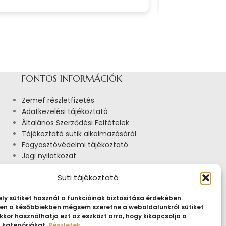
FONTOS INFORMÁCIÓK
Zemef részletfizetés
Adatkezelési tájékoztató
Általános Szerződési Feltételek
Tájékoztató sütik alkalmazásáról
Fogyasztóvédelmi tájékoztató
Jogi nyilatkozat
Impresszum
Süti tájékoztató
Pályázatok
ly sütiket használ a funkcióinak biztosítása érdekében.
n a későbbiekben mégsem szeretne a weboldalunkról sütiket
kkor használhatja ezt az eszközt arra, hogy kikapcsolja a
t kategóriákat.
Részletek