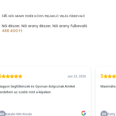
14K női arany fehér köves pillangó villás fülbevaló
Női ékszer
,
Női arany ékszer
,
Női arany fülbevaló
488.400
Ft