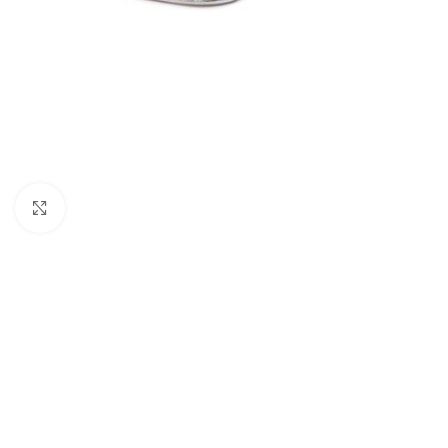
Nagyításhoz kattints ide