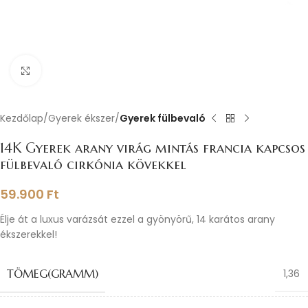
Nagyításhoz kattints ide
Kezdőlap
Gyerek ékszer
Gyerek fülbevaló
14K Gyerek arany virág mintás francia kapcsos
fülbevaló cirkónia kövekkel
59.900
Ft
Élje át a luxus varázsát ezzel a gyönyörű, 14 karátos arany
ékszerekkel!
TÖMEG(GRAMM)
1,36