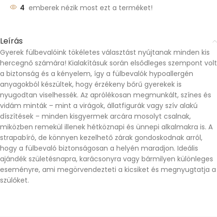
4
emberek nézik most ezt a terméket!
Leírás
Gyerek fülbevalóink tökéletes választást nyújtanak minden kis
hercegnő számára! Kialakításuk során elsődleges szempont volt
a biztonság és a kényelem, így a fülbevalók hypoallergén
anyagokból készültek, hogy érzékeny bőrű gyerekek is
nyugodtan viselhessék. Az aprólékosan megmunkált, színes és
vidám minták – mint a virágok, állatfigurák vagy szív alakú
díszítések – minden kisgyermek arcára mosolyt csalnak,
miközben remekül illenek hétköznapi és ünnepi alkalmakra is. A
strapabíró, de könnyen kezelhető zárak gondoskodnak arról,
hogy a fülbevaló biztonságosan a helyén maradjon. Ideális
ajándék születésnapra, karácsonyra vagy bármilyen különleges
eseményre, ami megörvendezteti a kicsiket és megnyugtatja a
szülőket.