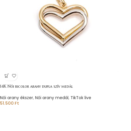
14K Női bicolor arany dupla szív medál
Női arany ékszer
,
Női arany medál
,
TikTok live
51.500
Ft