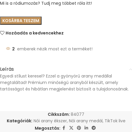
Mi is a ródiumozás? Tudj meg többet róla itt!
KOSÁRBA TESZEM
Hozáadás a kedvencekhez
2
emberek nézik most ezt a terméket!
Leírás
Egyedi stílust keresel? Ezzel a gyönyörű arany medállal
megtaláltad! Prémium minőségű aranyból készült, amely
tartósságot és hibátlan megjelenést biztosít a tulajdonosának.
Cikkszám:
84077
Kategóriák:
Női arany ékszer
,
Női arany medál
,
TikTok live
Megosztás: