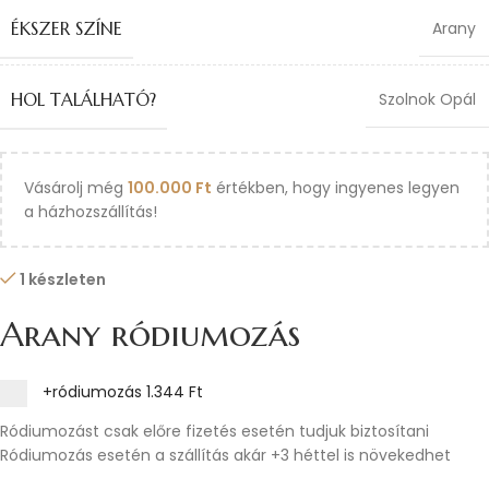
ÉKSZER SZÍNE
Arany
HOL TALÁLHATÓ?
Szolnok Opál
Vásárolj még
100.000
Ft
értékben, hogy ingyenes legyen
a házhozszállítás!
1 készleten
Arany ródiumozás
+ródiumozás
1.344 Ft
Ródiumozást csak előre fizetés esetén tudjuk biztosítani
Ródiumozás esetén a szállítás akár +3 héttel is növekedhet