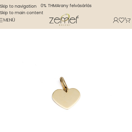
0% THM
Arany felvásárlás
Skip to navigation
Skip to main content
MENÜ