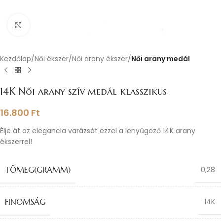
Nagyításhoz kattints ide
Kezdőlap
Női ékszer
Női arany ékszer
Női arany medál
14K Női arany szív medál klasszikus
16.800
Ft
Élje át az elegancia varázsát ezzel a lenyűgöző 14K arany
ékszerrel!
TÖMEG(GRAMM)
0,28
FINOMSÁG
14K