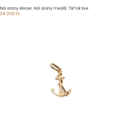
Női arany ékszer
,
Női arany medál
,
TikTok live
24.200
Ft