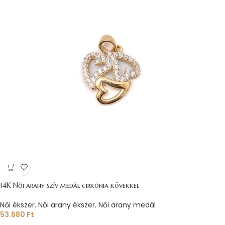
14K Női arany szív medál cirkónia kövekkel
Női ékszer
,
Női arany ékszer
,
Női arany medál
53.680
Ft