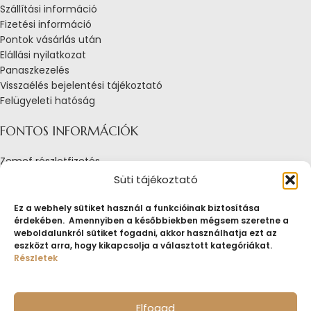
Szállítási információ
Fizetési információ
Pontok vásárlás után
Elállási nyilatkozat
Panaszkezelés
Visszaélés bejelentési tájékoztató
Felügyeleti hatóság
FONTOS INFORMÁCIÓK
Zemef részletfizetés
Adatkezelési tájékoztató
Süti tájékoztató
Általános Szerződési Feltételek
Tájékoztató sütik alkalmazásáról
Ez a webhely sütiket használ a funkcióinak biztosítása
érdekében. Amennyiben a későbbiekben mégsem szeretne a
Fogyasztóvédelmi tájékoztató
weboldalunkról sütiket fogadni, akkor használhatja ezt az
Jogi nyilatkozat
eszközt arra, hogy kikapcsolja a választott kategóriákat.
Impresszum
Részletek
Pályázatok
ZEMEF.HU
Minden jog fenntartva
ZEMEF KFT.
Ékszer&Zálog&Befektetés
Elfogad