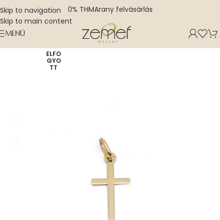
0% THM
Arany felvásárlás
Skip to navigation
Skip to main content
MENÜ
ELFO
GYO
TT