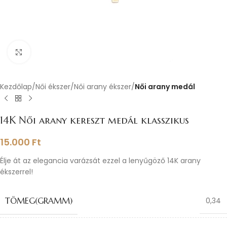
Nagyításhoz kattints ide
Kezdőlap
Női ékszer
Női arany ékszer
Női arany medál
14K Női arany kereszt medál klasszikus
15.000
Ft
Élje át az elegancia varázsát ezzel a lenyűgöző 14K arany
ékszerrel!
TÖMEG(GRAMM)
0,34