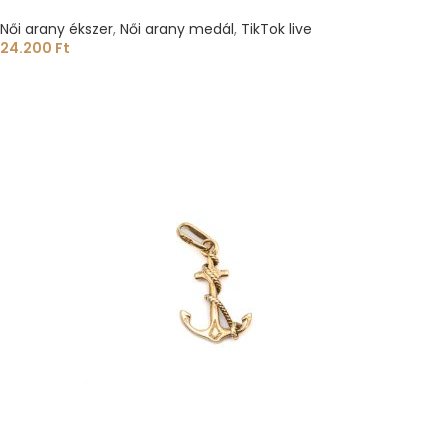
Női arany ékszer
,
Női arany medál
,
TikTok live
24.200
Ft