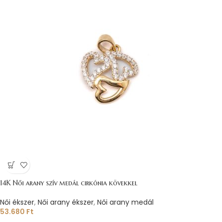
14K Női arany szív medál cirkónia kövekkel
Női ékszer
,
Női arany ékszer
,
Női arany medál
53.680
Ft