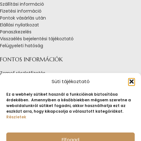
Szállítási információ
Fizetési információ
Pontok vásárlás után
Elállási nyilatkozat
Panaszkezelés
Visszaélés bejelentési tájékoztató
Felügyeleti hatóság
FONTOS INFORMÁCIÓK
Zemef részletfizetés
Adatkezelési tájékoztató
Süti tájékoztató
Általános Szerződési Feltételek
Tájékoztató sütik alkalmazásáról
Ez a webhely sütiket használ a funkcióinak biztosítása
érdekében. Amennyiben a későbbiekben mégsem szeretne a
Fogyasztóvédelmi tájékoztató
weboldalunkról sütiket fogadni, akkor használhatja ezt az
Jogi nyilatkozat
eszközt arra, hogy kikapcsolja a választott kategóriákat.
Impresszum
Részletek
Pályázatok
ZEMEF.HU
Minden jog fenntartva
ZEMEF KFT.
Ékszer&Zálog&Befektetés
Elfogad