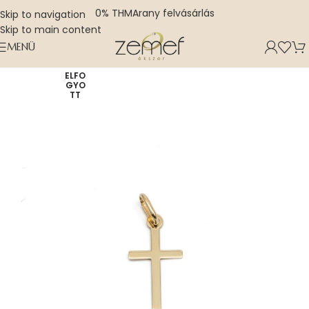
0% THM
Arany felvásárlás
Skip to navigation
Skip to main content
MENÜ
ELFO
GYO
TT