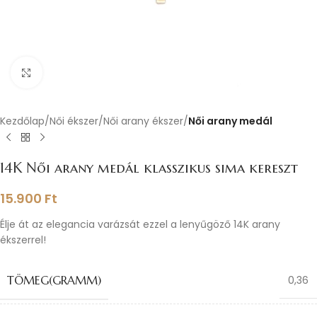
Nagyításhoz kattints ide
Kezdőlap
Női ékszer
Női arany ékszer
Női arany medál
14K Női arany medál klasszikus sima kereszt
15.900
Ft
Élje át az elegancia varázsát ezzel a lenyűgöző 14K arany
ékszerrel!
TÖMEG(GRAMM)
0,36