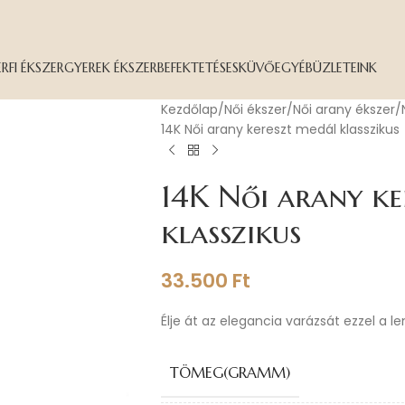
ÉRFI ÉKSZER
GYEREK ÉKSZER
BEFEKTETÉS
ESKÜVŐ
EGYÉB
ÜZLETEINK
Kezdőlap
Női ékszer
Női arany ékszer
14K Női arany kereszt medál klasszikus
14K Női arany ke
klasszikus
33.500
Ft
Élje át az elegancia varázsát ezzel a l
TÖMEG(GRAMM)