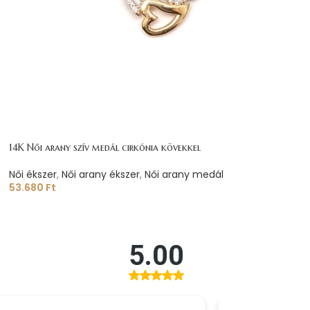
14K Női arany szív medál cirkónia kövekkel
Női ékszer
,
Női arany ékszer
,
Női arany medál
53.680
Ft