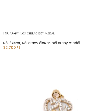
14K arany Kos csillagjegy medál
Női ékszer
,
Női arany ékszer
,
Női arany medál
32.700
Ft