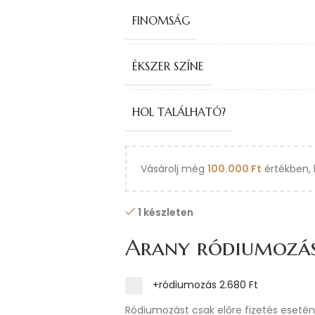
FINOMSÁG
ÉKSZER SZÍNE
HOL TALÁLHATÓ?
Vásárolj még
100.000
Ft
értékben, 
1 készleten
Arany ródiumozá
+ródiumozás
2.680 Ft
Ródiumozást csak előre fizetés esetén 