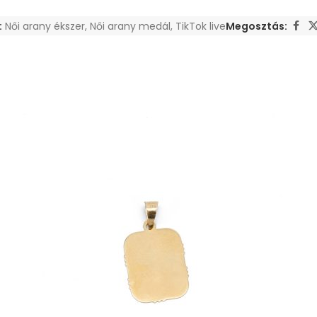
:
Női arany ékszer
,
Női arany medál
,
TikTok live
Megosztás: