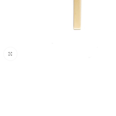
Nagyításhoz kattints ide