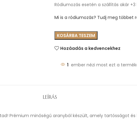
Ródiumozás esetén a szállítás akár +3
Mi is a ródiumozás? Tudj meg többet ró
KOSÁRBA TESZEM
Hozáadás a kedvencekhez
1
ember nézi most ezt a termék
LEÍRÁS
áltad! Prémium minőségű aranyból készült, amely tartósságot és 