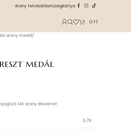
Arany felvásárlás
Hűségkártya
0
FT
Női arany medál
reszt medál
enyűgöző 14K arany ékszerrel!
0,76