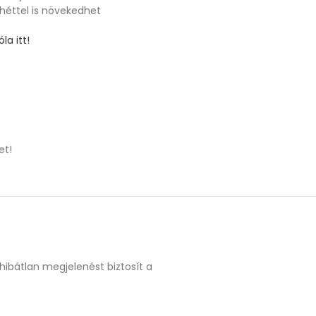
 héttel is növekedhet
la itt!
et!
hibátlan megjelenést biztosít a