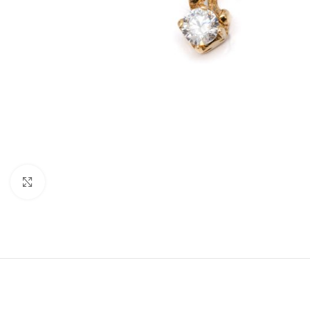
Nagyításhoz kattints ide