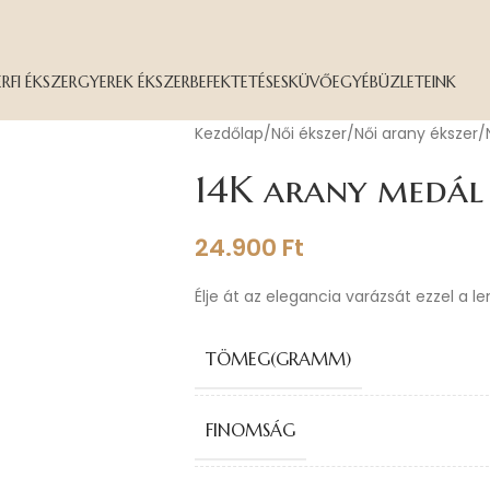
ÉRFI ÉKSZER
GYEREK ÉKSZER
BEFEKTETÉS
ESKÜVŐ
EGYÉB
ÜZLETEINK
Kezdőlap
Női ékszer
Női arany ékszer
14K arany medál
24.900
Ft
Élje át az elegancia varázsát ezzel a l
TÖMEG(GRAMM)
FINOMSÁG