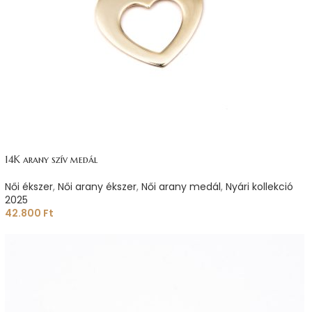
14K arany szív medál
Női ékszer
,
Női arany ékszer
,
Női arany medál
,
Nyári kollekció
2025
42.800
Ft