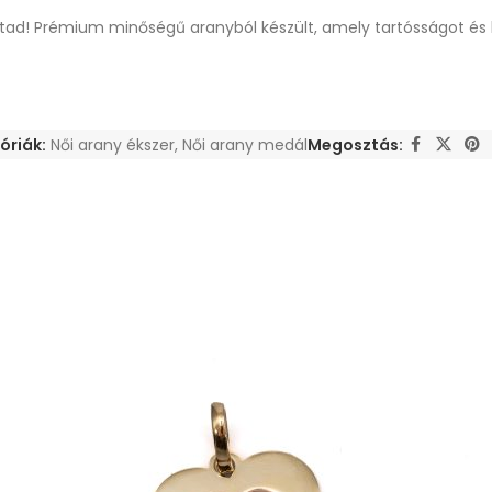
áltad! Prémium minőségű aranyból készült, amely tartósságot és 
óriák:
Női arany ékszer
,
Női arany medál
Megosztás: