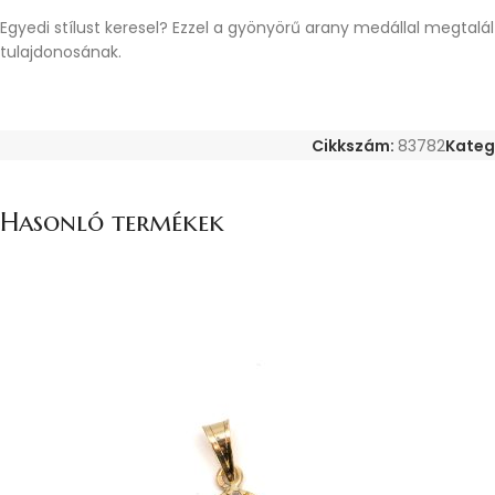
Egyedi stílust keresel? Ezzel a gyönyörű arany medállal megtal
tulajdonosának.
Cikkszám:
83782
Kateg
Hasonló termékek