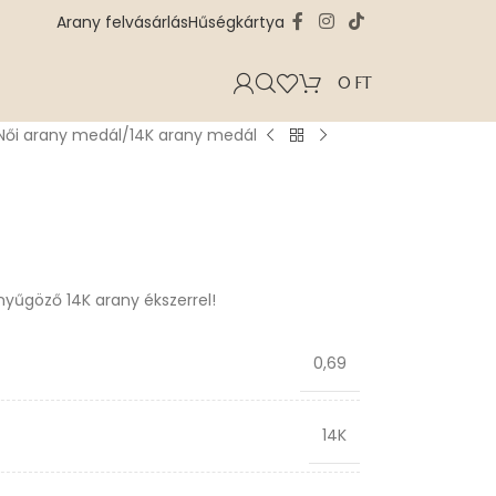
Arany felvásárlás
Hűségkártya
0
FT
Női arany medál
14K arany medál
enyűgöző 14K arany ékszerrel!
0,69
14K