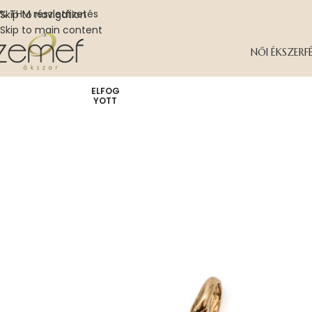
% THM részletfizetés
Skip to navigation
Skip to main content
NŐI ÉKSZER
F
ELFOG
YOTT