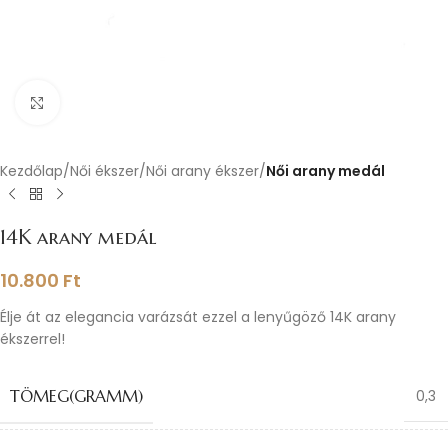
Nagyításhoz kattints ide
Kezdőlap
Női ékszer
Női arany ékszer
Női arany medál
14K arany medál
10.800
Ft
Élje át az elegancia varázsát ezzel a lenyűgöző 14K arany
ékszerrel!
TÖMEG(GRAMM)
0,3