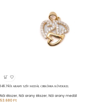
14K Női arany szív medál cirkónia kövekkel
Női ékszer
,
Női arany ékszer
,
Női arany medál
53.680
Ft