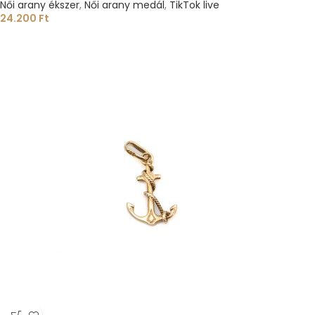
Női arany ékszer
,
Női arany medál
,
TikTok live
24.200
Ft