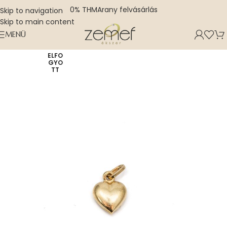
0% THM
Arany felvásárlás
Skip to navigation
Skip to main content
MENÜ
ELFO
GYO
TT