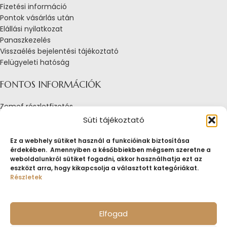
Fizetési információ
Pontok vásárlás után
Elállási nyilatkozat
Panaszkezelés
Visszaélés bejelentési tájékoztató
Felügyeleti hatóság
FONTOS INFORMÁCIÓK
Zemef részletfizetés
Adatkezelési tájékoztató
Süti tájékoztató
Általános Szerződési Feltételek
Tájékoztató sütik alkalmazásáról
Ez a webhely sütiket használ a funkcióinak biztosítása
érdekében. Amennyiben a későbbiekben mégsem szeretne a
Fogyasztóvédelmi tájékoztató
weboldalunkról sütiket fogadni, akkor használhatja ezt az
Jogi nyilatkozat
eszközt arra, hogy kikapcsolja a választott kategóriákat.
Impresszum
Részletek
Pályázatok
ZEMEF.HU
Minden jog fenntartva
ZEMEF KFT.
Ékszer&Zálog&Befektetés
Elfogad