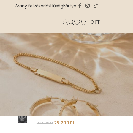
Arany felvásárlás
Hűségkártya
0
FT
AKCIÓS TERMÉKEK
Karácsonyi pénzfa fali
dekoráció
25.200
Ft
28.000
Ft
Női ezüst sziluett fali
dekoráció
25.200
Ft
28.000
Ft