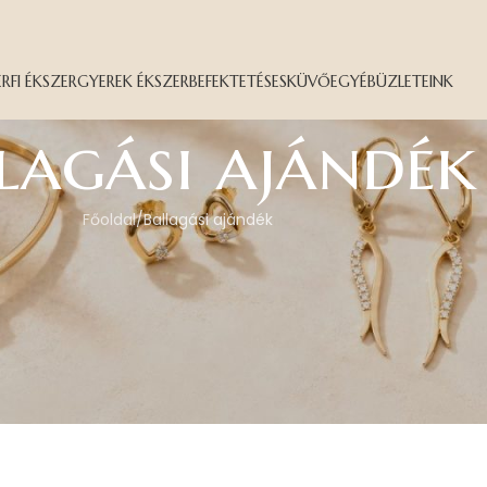
ÉRFI ÉKSZER
GYEREK ÉKSZER
BEFEKTETÉS
ESKÜVŐ
EGYÉB
ÜZLETEINK
lagási ajándék
Főoldal
Ballagási ajándék