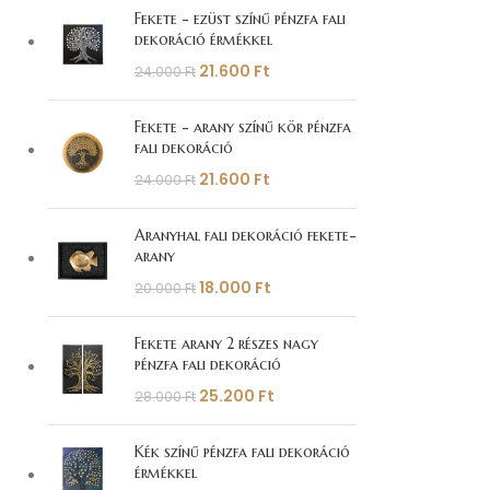
Fekete - ezüst színű pénzfa fali
dekoráció érmékkel
21.600
Ft
24.000
Ft
Fekete - arany színű kör pénzfa
fali dekoráció
21.600
Ft
24.000
Ft
Aranyhal fali dekoráció fekete-
arany
18.000
Ft
20.000
Ft
Fekete arany 2 részes nagy
pénzfa fali dekoráció
25.200
Ft
28.000
Ft
Kék színű pénzfa fali dekoráció
érmékkel