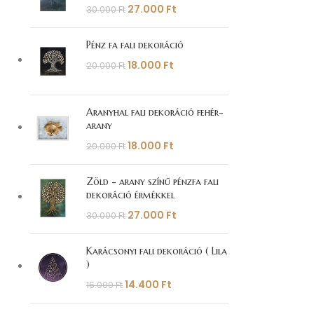
27.000
Ft
30.000
Ft
Pénz fa fali dekoráció
18.000
Ft
20.000
Ft
Aranyhal fali dekoráció fehér-
arany
18.000
Ft
20.000
Ft
Zöld - arany színű pénzfa fali
dekoráció érmékkel
27.000
Ft
30.000
Ft
Karácsonyi fali dekoráció ( Lila
)
14.400
Ft
16.000
Ft