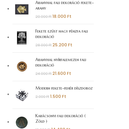
Aranyhal fali dekoráció fekete-
arany
18.000
Ft
20.000
Ft
Fekete ezüst nagy pénzfa fali
dekoráció
25.200
Ft
28.000
Ft
Aranyhal nyírfalemezen fali
dekoráció
21.600
Ft
24.000
Ft
Modern fekete-fehér díszdoboz
1.500
Ft
2.000
Ft
Karácsonyi fali dekoráció (
Zöld )