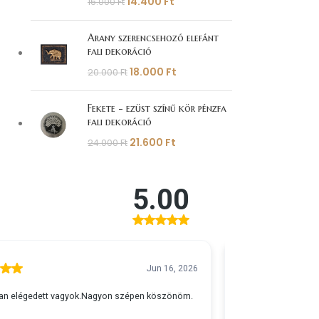
14.400
Ft
16.000
Ft
Arany szerencsehozó elefánt
fali dekoráció
18.000
Ft
20.000
Ft
Fekete - ezüst színű kör pénzfa
fali dekoráció
21.600
Ft
24.000
Ft